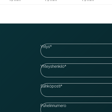
Yritys
*
Yhteyshenkilö
*
Sähköposti
*
Puhelinnumero