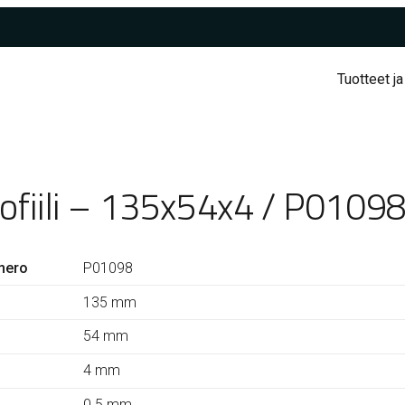
Tuotteet ja
rofiili – 135x54x4 / P0109
mero
P01098
135 mm
54 mm
4 mm
0.5 mm