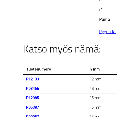
r1
Paino
Pyydä tar
Katso myös nämä:
Tuotenumero
h mm
P12133
12 mm
P08466
13 mm
P12085
15 mm
P05387
15 mm
P00057
15 mm