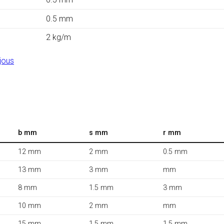
0.5 mm
2 kg/m
jous
b mm
s mm
r mm
12 mm
2 mm
0.5 mm
13 mm
3 mm
mm
8 mm
1.5 mm
3 mm
10 mm
2 mm
mm
15 mm
1.5 mm
1.5 mm