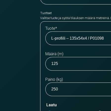
Tuotteet
Valitse tuote ja syötä tilauksen määrä metreinä.
Tuote
*
Määrä (m)
Paino (kg)
Laatu