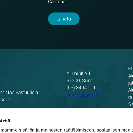
Captcha
Et
Alumiinitie 1
Al
37200, Siuro
ja
(03) 3404 111
Al
mistaa vastuullisia
purso@purso.fi
ra
kseen.
Sä
Laskutustiedot
Re
Pu
teitä
mamme sisällön ja mainosten räätälöimiseen, sosiaalisen medi