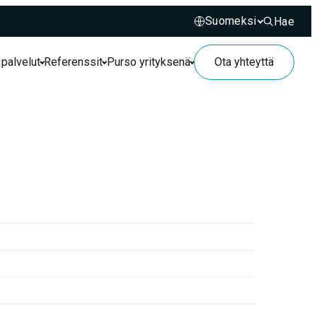
Hae
Hae sivusto
 palvelut
Referenssit
Purso yrityksenä
Ota yhteyttä
8