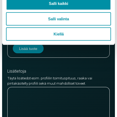
Salli kaikki
Salli valinta
Laatu
EN AW-6063 (min. 250kg)
Kiellä
EN AW-6082 (min. 500kg)
Lisää tuote
Lisätietoja
Täytä lisätiedot esim. profiilin toimituspituus, raaka vai
pintakäsitelty profiili sekä muut mahdolliset toiveet.