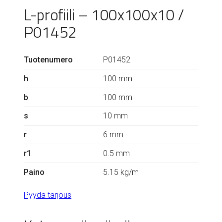
L-profiili – 100x100x10 /
P01452
Tuotenumero
P01452
h
100 mm
b
100 mm
s
10 mm
r
6 mm
r1
0.5 mm
Paino
5.15 kg/m
Pyydä tarjous