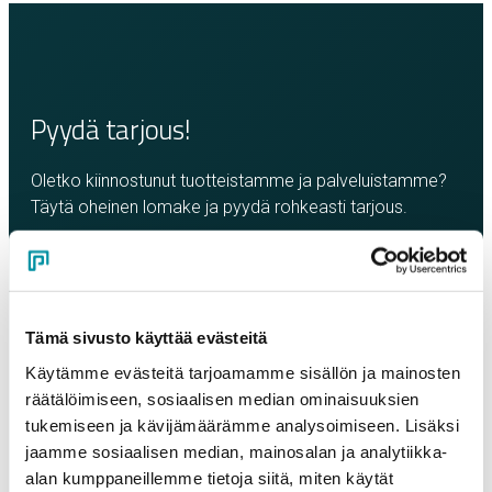
Pyydä tarjous!
Oletko kiinnostunut tuotteistamme ja palveluistamme?
Täytä oheinen lomake ja pyydä rohkeasti tarjous.
Olemme sinuun yhteydessä mahdollisimman pian!
Yritys
*
Tämä sivusto käyttää evästeitä
Käytämme evästeitä tarjoamamme sisällön ja mainosten
Yhteyshenkilö
*
räätälöimiseen, sosiaalisen median ominaisuuksien
tukemiseen ja kävijämäärämme analysoimiseen. Lisäksi
jaamme sosiaalisen median, mainosalan ja analytiikka-
Sähköposti
*
alan kumppaneillemme tietoja siitä, miten käytät