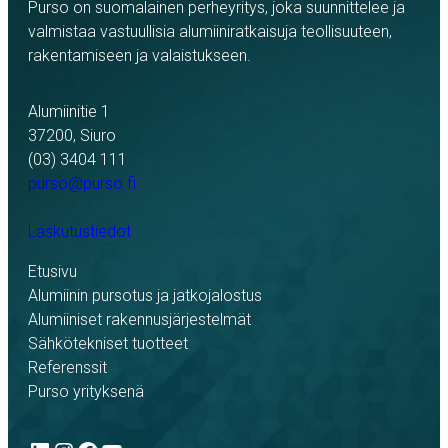
Purso on suomalainen perheyritys, joka suunnittelee ja
valmistaa vastuullisia alumiiniratkaisuja teollisuuteen,
rakentamiseen ja valaistukseen.
Alumiinitie 1
37200, Siuro
(03) 3404 111
purso@purso.fi
Laskutustiedot
Etusivu
Alumiinin pursotus ja jatkojalostus
Alumiiniset rakennusjärjestelmät
Sähkötekniset tuotteet
Referenssit
Purso yrityksenä