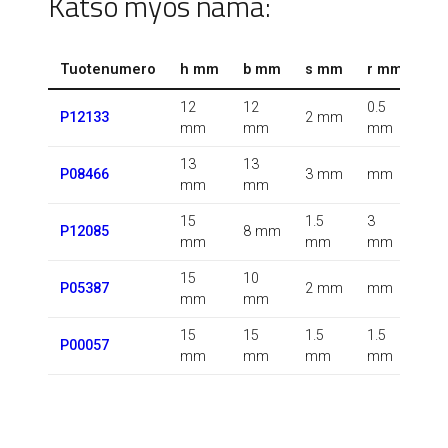
Katso myös nämä:
Tuotenumero
h mm
b mm
s mm
r mm
r1
12
12
0.5
0.5
P12133
2 mm
mm
mm
mm
m
13
13
0.5
P08466
3 mm
mm
mm
mm
m
15
1.5
3
0.5
P12085
8 mm
mm
mm
mm
m
15
10
P05387
2 mm
mm
m
mm
mm
15
15
1.5
1.5
P00057
m
mm
mm
mm
mm