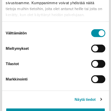
sivustoamme. Kumppanimme voivat yhdistää näitä
tietoja muihin tietoihin, joita olet antanut heille tai joita on
Puhelinnumero
kerätty, kun olet käyttänyt heidän palvelujaan.
Suostumuksen
Välttämätön
Tuotteet
valinta
Valitse tuote ja syötä tilauksen määrä metreinä. Huomioithan, että
valittu laatu määrittää tilauksen minimipainon.
Mieltymykset
Tuote
*
Tilastot
Määrä (m)
Markkinointi
Näytä tiedot
Paino (kg)