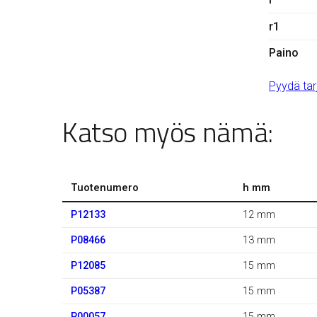
r1
Paino
Pyydä tar
Katso myös nämä:
Tuotenumero
h mm
P12133
12 mm
P08466
13 mm
P12085
15 mm
P05387
15 mm
P00057
15 mm