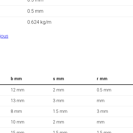
0.5 mm
0.624 kg/m
jous
b mm
s mm
r mm
12 mm
2 mm
0.5 mm
13 mm
3 mm
mm
8 mm
1.5 mm
3 mm
10 mm
2 mm
mm
15 mm
1.5 mm
1.5 mm