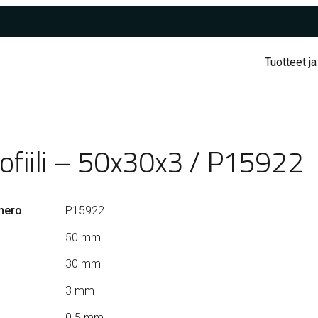
Tuotteet ja
rofiili – 50x30x3 / P15922
mero
P15922
50 mm
30 mm
3 mm
0.5 mm