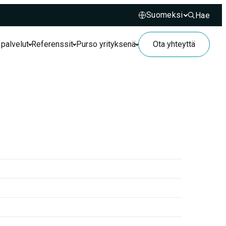
Hae
Hae sivusto
 palvelut
Referenssit
Purso yrityksenä
Ota yhteyttä