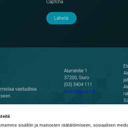
Captcha
Et
Alumiinitie 1
Al
37200, Siuro
ja
(03) 3404 111
Al
mistaa vastuullisia
purso@purso.fi
ra
kseen.
Sä
Laskutustiedot
Re
Pu
teitä
mamme sisällön ja mainosten räätälöimiseen, sosiaalisen medi