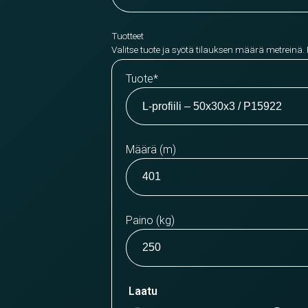
Tuotteet
Valitse tuote ja syötä tilauksen määrä metreinä.
Tuote
*
Määrä (m)
Paino (kg)
Laatu