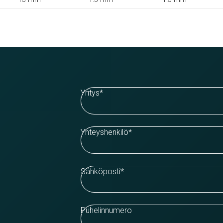
Yritys
*
Yhteyshenkilö
*
Sähköposti
*
Puhelinnumero