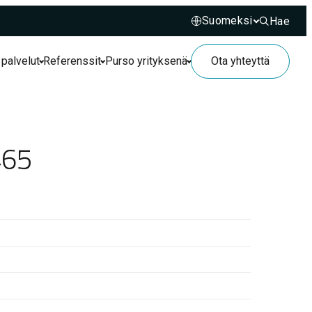
Hae
Hae sivusto
 palvelut
Referenssit
Purso yrityksenä
Ota yhteyttä
465