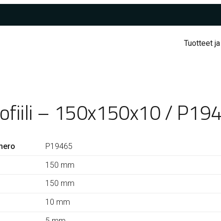
Tuotteet ja
rofiili – 150x150x10 / P19
mero
P19465
150 mm
150 mm
10 mm
5 mm