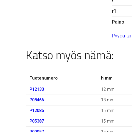
r1
Paino
Pyydä tar
Katso myös nämä:
Tuotenumero
h mm
P12133
12 mm
P08466
13 mm
P12085
15 mm
P05387
15 mm
P00057
15 mm