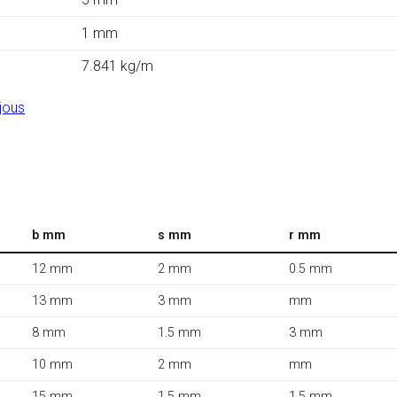
1 mm
7.841 kg/m
jous
b mm
s mm
r mm
12 mm
2 mm
0.5 mm
13 mm
3 mm
mm
8 mm
1.5 mm
3 mm
10 mm
2 mm
mm
15 mm
1.5 mm
1.5 mm