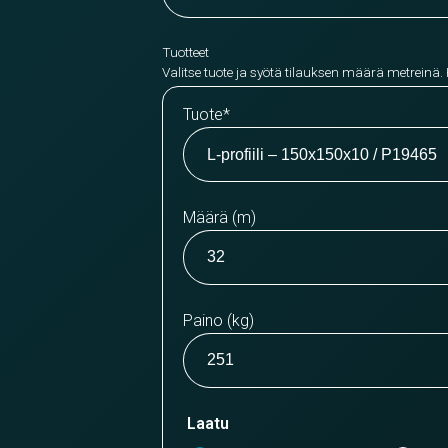
Tuotteet
Valitse tuote ja syötä tilauksen määrä metreinä.
Tuote
*
Määrä (m)
Paino (kg)
Laatu