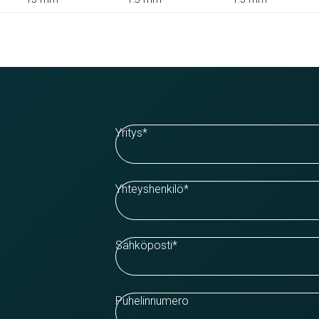
Yritys
*
Yhteyshenkilö
*
Sähköposti
*
Puhelinnumero