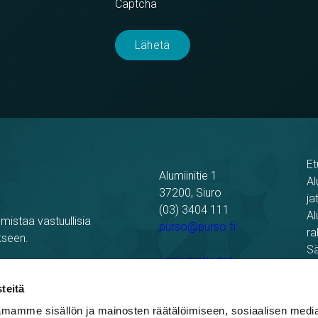
Captcha
Et
Alumiinitie 1
Al
37200, Siuro
ja
(03) 3404 111
Al
mistaa vastuullisia
purso@purso.fi
ra
kseen.
Sä
Laskutustiedot
Re
Pu
teitä
mamme sisällön ja mainosten räätälöimiseen, sosiaalisen medi