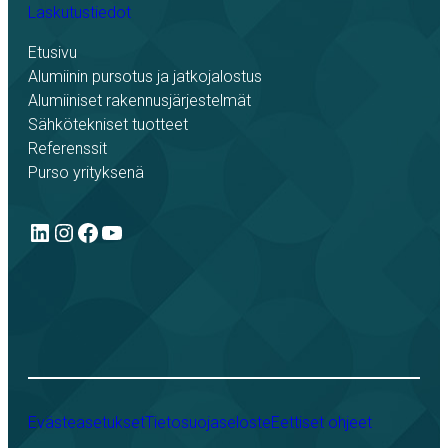
Laskutustiedot
Etusivu
Alumiinin pursotus ja jatkojalostus
Alumiiniset rakennusjärjestelmät
Sähkötekniset tuotteet
Referenssit
Purso yrityksenä
LinkedIn
Instagram
Facebook
YouTube
Evästeasetukset
Tietosuojaseloste
Eettiset ohjeet