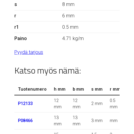
s
8 mm
r
6 mm
r1
0.5 mm
Paino
4.71 kg/m
Pyydä tarjous
Katso myös nämä:
Tuotenumero
h mm
b mm
s mm
r mm
r1
12
12
0.5
0.5
P12133
2 mm
mm
mm
mm
m
13
13
0.5
P08466
3 mm
mm
mm
mm
m