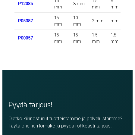
15
1.5
3
0.5
P12085
8 mm
mm
mm
mm
m
15
10
P05387
2 mm
mm
m
mm
mm
15
15
1.5
1.5
P00057
m
mm
mm
mm
mm
Pyydä tarjous!
Oletko kiinnostunut tuotteistamme ja palveluistamme?
Täytä oheinen lomake ja pyydä rohkeasti tarjous.