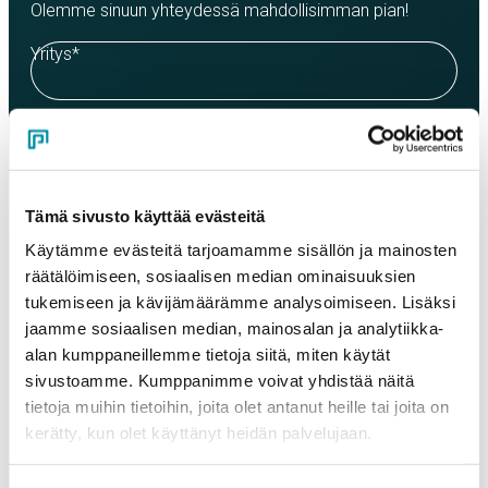
Olemme sinuun yhteydessä mahdollisimman pian!
Yritys
*
Yhteyshenkilö
*
Tämä sivusto käyttää evästeitä
Sähköposti
*
Käytämme evästeitä tarjoamamme sisällön ja mainosten
räätälöimiseen, sosiaalisen median ominaisuuksien
tukemiseen ja kävijämäärämme analysoimiseen. Lisäksi
Puhelinnumero
jaamme sosiaalisen median, mainosalan ja analytiikka-
alan kumppaneillemme tietoja siitä, miten käytät
sivustoamme. Kumppanimme voivat yhdistää näitä
Tuotteet
tietoja muihin tietoihin, joita olet antanut heille tai joita on
Valitse tuote ja syötä tilauksen määrä metreinä. Huomioithan, että
kerätty, kun olet käyttänyt heidän palvelujaan.
valittu laatu määrittää tilauksen minimipainon.
Tuote
*