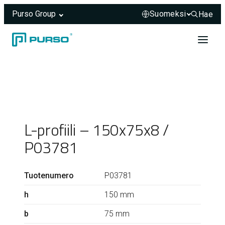
Purso Group
Hae
Hae sivus
Siirry sisältöön
Header rendered server-side.
L-profiili – 150x75x8 /
P03781
Tuotenumero
P03781
h
150 mm
b
75 mm