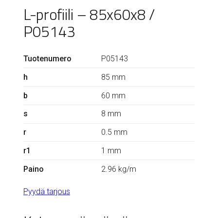
L-profiili – 85x60x8 /
P05143
Tuotenumero
P05143
h
85 mm
b
60 mm
s
8 mm
r
0.5 mm
r1
1 mm
Paino
2.96 kg/m
Pyydä tarjous