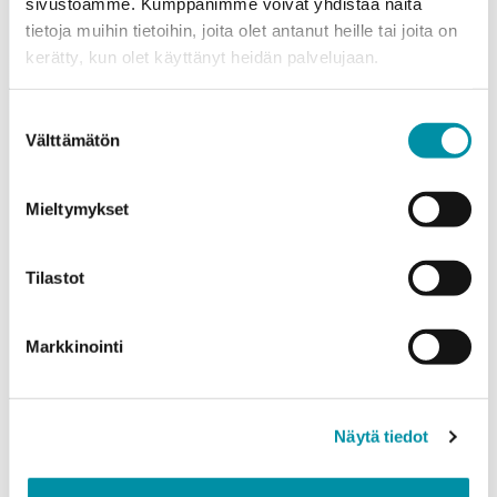
sivustoamme. Kumppanimme voivat yhdistää näitä
tietoja muihin tietoihin, joita olet antanut heille tai joita on
kerätty, kun olet käyttänyt heidän palvelujaan.
Puhelinnumero
Suostumuksen
Välttämätön
valinta
Tuotteet
Valitse tuote ja syötä tilauksen määrä metreinä. Huomioithan, että
valittu laatu määrittää tilauksen minimipainon.
Mieltymykset
Tuote
*
Tilastot
Markkinointi
Määrä (m)
Näytä tiedot
Paino (kg)