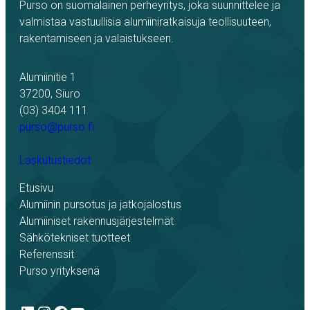
Purso on suomalainen perheyritys, joka suunnittelee ja
valmistaa vastuullisia alumiiniratkaisuja teollisuuteen,
rakentamiseen ja valaistukseen.
Alumiinitie 1
37200, Siuro
(03) 3404 111
purso@purso.fi
Laskutustiedot
Etusivu
Alumiinin pursotus ja jatkojalostus
Alumiiniset rakennusjärjestelmät
Sähkötekniset tuotteet
Referenssit
Purso yrityksenä