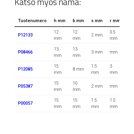
Katso myös nämä:
Tuotenumero
h mm
b mm
s mm
r mm
r1
12
12
0.5
0.5
P12133
2 mm
mm
mm
mm
m
13
13
0.5
P08466
3 mm
mm
mm
mm
m
15
1.5
3
0.5
P12085
8 mm
mm
mm
mm
m
15
10
P05387
2 mm
mm
m
mm
mm
15
15
1.5
1.5
P00057
m
mm
mm
mm
mm