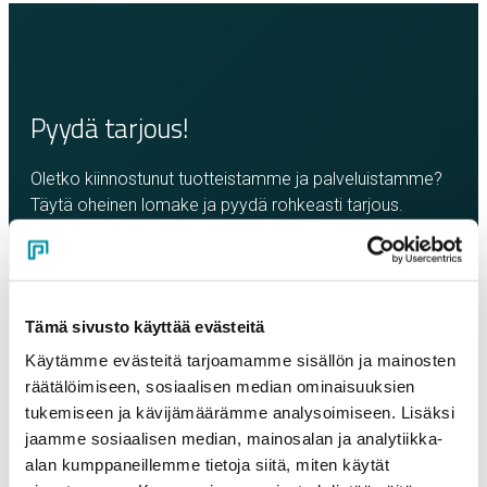
Pyydä tarjous!
Oletko kiinnostunut tuotteistamme ja palveluistamme?
Täytä oheinen lomake ja pyydä rohkeasti tarjous.
Olemme sinuun yhteydessä mahdollisimman pian!
Yritys
*
Tämä sivusto käyttää evästeitä
Käytämme evästeitä tarjoamamme sisällön ja mainosten
Yhteyshenkilö
*
räätälöimiseen, sosiaalisen median ominaisuuksien
tukemiseen ja kävijämäärämme analysoimiseen. Lisäksi
jaamme sosiaalisen median, mainosalan ja analytiikka-
Sähköposti
*
alan kumppaneillemme tietoja siitä, miten käytät