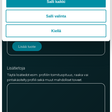
Salli kaikki
Salli valinta
Laatu
EN AW-6063 (min. 250kg)
Kiellä
EN AW-6082 (min. 500kg)
Lisää tuote
Lisätietoja
Täytä lisätiedot esim. profiilin toimituspituus, raaka vai
pintakäsitelty profiili sekä muut mahdolliset toiveet.