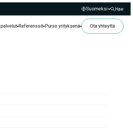
Hae
Hae sivusto
 palvelut
Referenssit
Purso yrityksenä
Ota yhteyttä
1