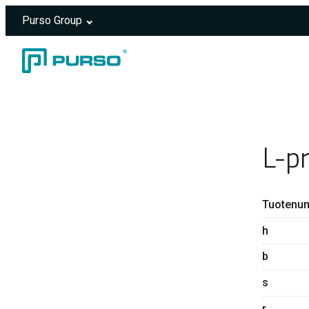
Purso Group
Siirry sisältöön
Header rendered server-side.
L-p
Tuotenu
h
b
s
r