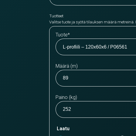
Tuotteet
Valitse tuote ja syötä tilauksen määrä metreinä.
Tuote
*
Määrä (m)
Paino (kg)
Laatu