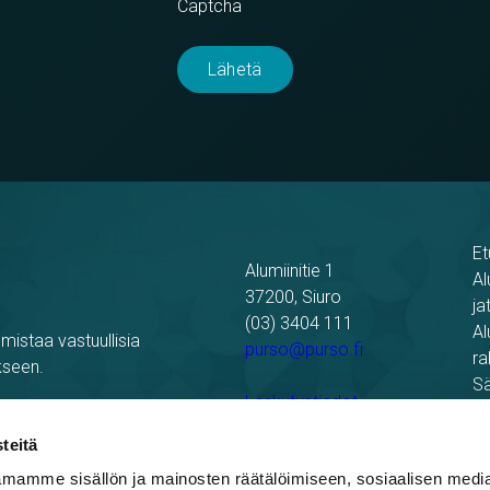
Captcha
Et
Alumiinitie 1
Al
37200, Siuro
ja
(03) 3404 111
Al
mistaa vastuullisia
purso@purso.fi
ra
kseen.
Sä
Laskutustiedot
Re
Pu
teitä
mamme sisällön ja mainosten räätälöimiseen, sosiaalisen medi