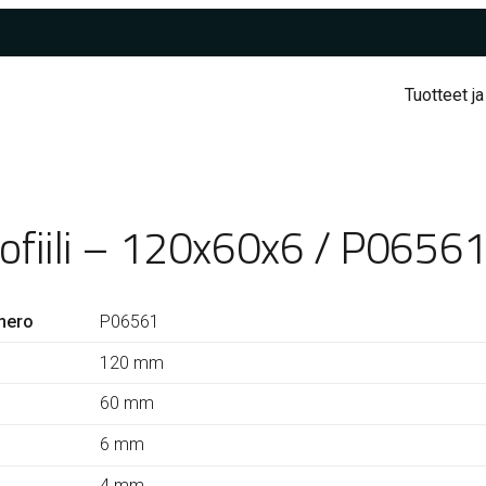
Tuotteet ja
rofiili – 120x60x6 / P0656
mero
P06561
120 mm
60 mm
6 mm
4 mm