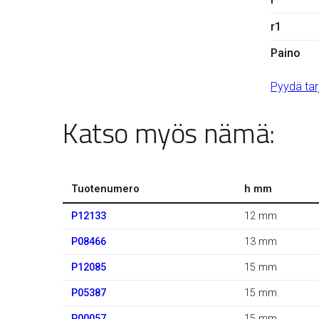
r1
Paino
Pyydä tar
Katso myös nämä:
Tuotenumero
h mm
P12133
12 mm
P08466
13 mm
P12085
15 mm
P05387
15 mm
P00057
15 mm