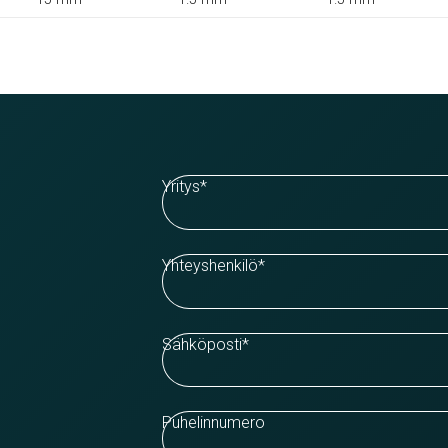
Yritys
*
Yhteyshenkilö
*
Sähköposti
*
Puhelinnumero