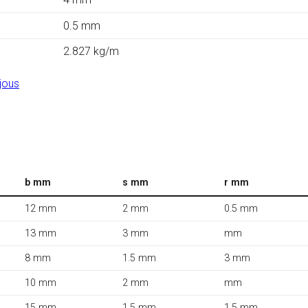
0.5 mm
2.827 kg/m
jous
b mm
s mm
r mm
12 mm
2 mm
0.5 mm
13 mm
3 mm
mm
8 mm
1.5 mm
3 mm
10 mm
2 mm
mm
15 mm
1.5 mm
1.5 mm