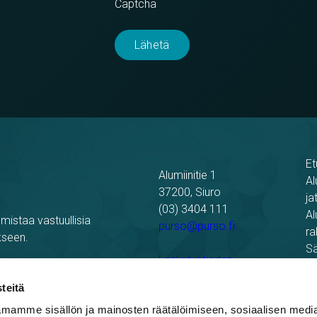
Captcha
Et
Alumiinitie 1
Al
37200, Siuro
ja
(03) 3404 111
Al
mistaa vastuullisia
purso@purso.fi
ra
kseen.
Sä
Laskutustiedot
Re
Pu
teitä
mamme sisällön ja mainosten räätälöimiseen, sosiaalisen medi