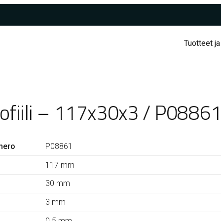
Tuotteet ja
rofiili – 117x30x3 / P0886
mero
P08861
117 mm
30 mm
3 mm
0.5 mm