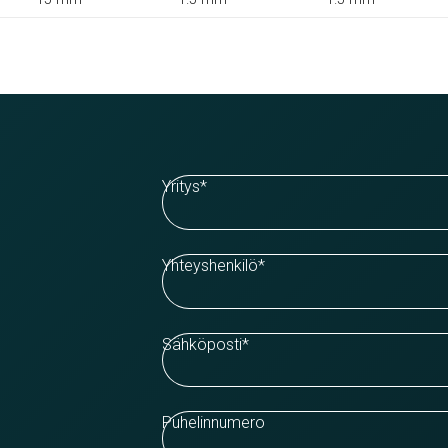
Yritys
*
Yhteyshenkilö
*
Sähköposti
*
Puhelinnumero