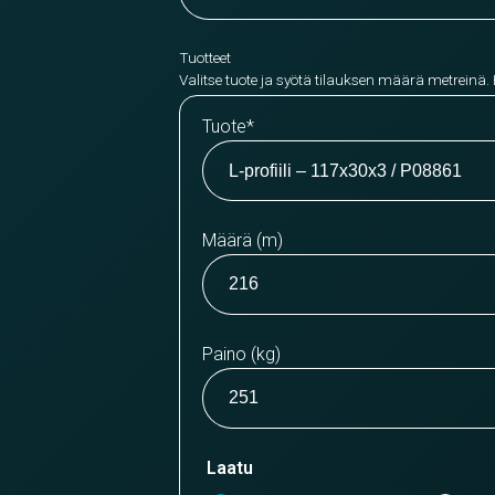
Tuotteet
Valitse tuote ja syötä tilauksen määrä metreinä.
Tuote
*
Määrä (m)
Paino (kg)
Laatu