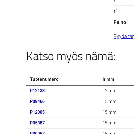
r1
Paino
Pyydä tar
Katso myös nämä:
Tuotenumero
h mm
P12133
12 mm
P08466
13 mm
P12085
15 mm
P05387
15 mm
P00057
15 mm