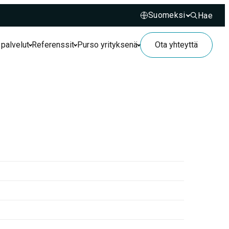
Hae
Hae sivusto
 palvelut
Referenssit
Purso yrityksenä
Ota yhteyttä
1