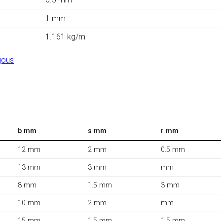
1 mm
1.161 kg/m
jous
b mm
s mm
r mm
12 mm
2 mm
0.5 mm
13 mm
3 mm
mm
8 mm
1.5 mm
3 mm
10 mm
2 mm
mm
15 mm
1.5 mm
1.5 mm