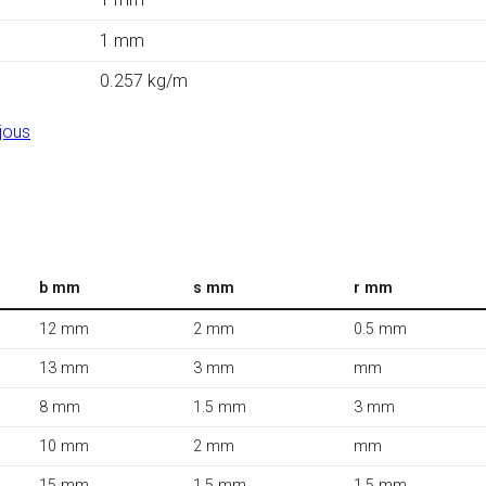
1 mm
0.257 kg/m
jous
b mm
s mm
r mm
12 mm
2 mm
0.5 mm
13 mm
3 mm
mm
8 mm
1.5 mm
3 mm
10 mm
2 mm
mm
15 mm
1.5 mm
1.5 mm