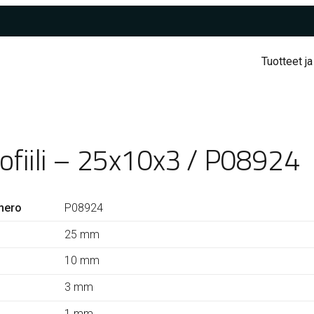
Tuotteet ja
rofiili – 25x10x3 / P08924
mero
P08924
25 mm
10 mm
3 mm
1 mm