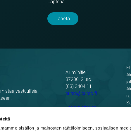
Captcha
Et
Alumiinitie 1
Al
37200, Siuro
ja
(03) 3404 111
Al
mistaa vastuullisia
purso@purso.fi
ra
kseen.
Sä
Laskutustiedot
Re
Pu
teitä
mamme sisällön ja mainosten räätälöimiseen, sosiaalisen medi