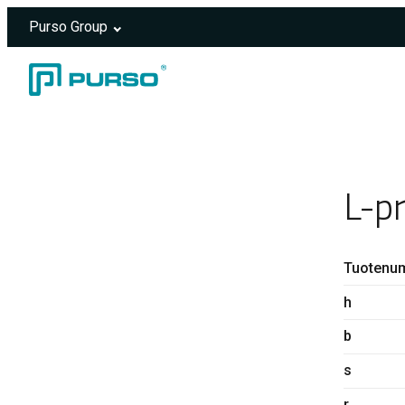
Purso Group
Siirry sisältöön
Header rendered server-side.
L-p
Tuotenu
h
b
s
r