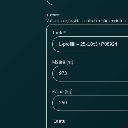
Tuotteet
Valitse tuote ja syötä tilauksen määrä metreinä.
Tuote
*
Määrä (m)
Paino (kg)
Laatu