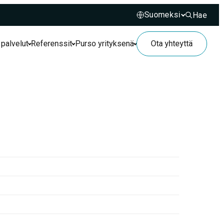
Hae
Hae sivusto
 palvelut
Referenssit
Purso yrityksenä
Ota yhteyttä