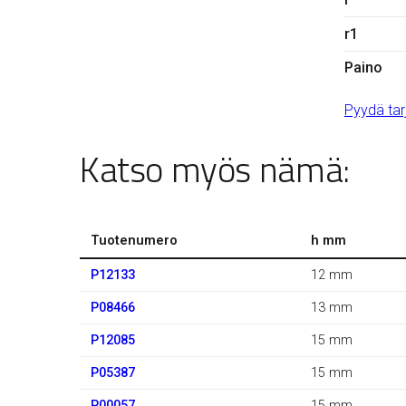
r1
Paino
Pyydä tar
Katso myös nämä:
Tuotenumero
h mm
P12133
12 mm
P08466
13 mm
P12085
15 mm
P05387
15 mm
P00057
15 mm