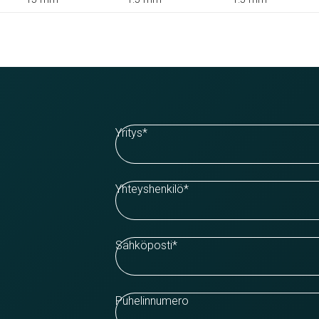
Yritys
*
Yhteyshenkilö
*
Sähköposti
*
Puhelinnumero