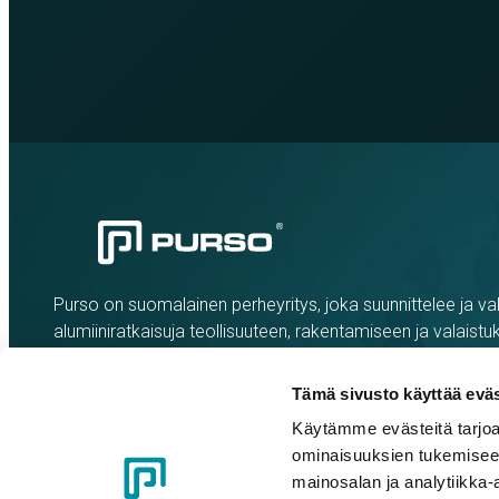
Purso on suomalainen perheyritys, joka suunnittelee ja val
alumiiniratkaisuja teollisuuteen, rakentamiseen ja valaistu
Tämä sivusto käyttää eväs
Käytämme evästeitä tarjoa
ominaisuuksien tukemisee
mainosalan ja analytiikka-