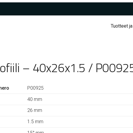
Tuotteet ja
ofiili – 40x26x1.5 / P0092
mero
P00925
40 mm
26 mm
1.5 mm
15° mm