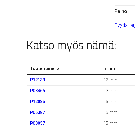
Paino
Pyydä tar
Katso myös nämä:
Tuotenumero
h mm
P12133
12 mm
P08466
13 mm
P12085
15 mm
P05387
15 mm
P00057
15 mm