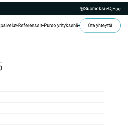
Hae
Hae sivusto
 palvelut
Referenssit
Purso yrityksenä
Ota yhteyttä
5