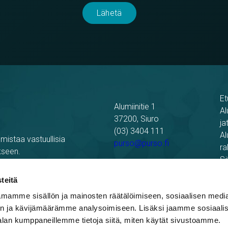
Et
Alumiinitie 1
Al
37200, Siuro
ja
(03) 3404 111
Al
mistaa vastuullisia
purso@purso.fi
ra
kseen.
Sä
Laskutustiedot
Re
teitä
Pu
mamme sisällön ja mainosten räätälöimiseen, sosiaalisen medi
n ja kävijämäärämme analysoimiseen. Lisäksi jaamme sosiaali
alan kumppaneillemme tietoja siitä, miten käytät sivustoamme.