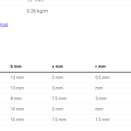
0.26 kg/m
jous
b mm
s mm
r mm
12 mm
2 mm
0.5 mm
13 mm
3 mm
mm
8 mm
1.5 mm
3 mm
10 mm
2 mm
mm
15 mm
1.5 mm
1.5 mm