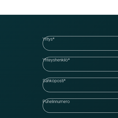
Yritys
*
Yhteyshenkilö
*
Sähköposti
*
Puhelinnumero