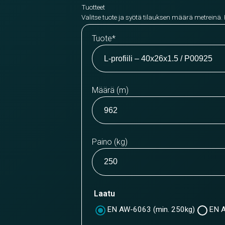
Tuotteet
Valitse tuote ja syötä tilauksen määrä metreinä.
Tuote
*
Määrä (m)
Paino (kg)
Laatu
EN AW-6063 (min. 250kg)
EN A