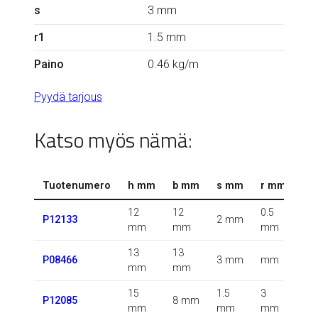
s
3 mm
r1
1.5 mm
Paino
0.46 kg/m
Pyydä tarjous
Katso myös nämä:
Tuotenumero
h mm
b mm
s mm
r mm
r1
12
12
0.5
0.5
P12133
2 mm
mm
mm
mm
m
13
13
0.5
P08466
3 mm
mm
mm
mm
m
15
1.5
3
0.5
P12085
8 mm
mm
mm
mm
m