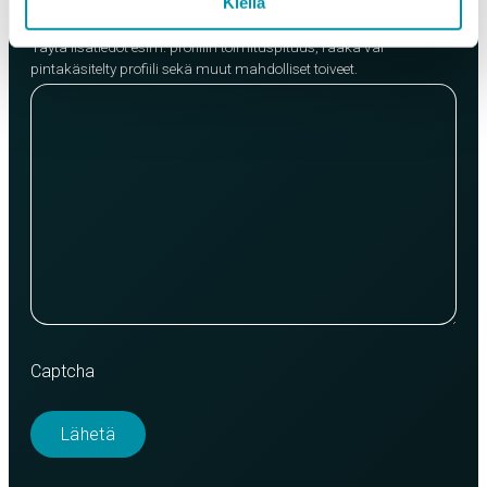
Kiellä
Lisätietoja
Täytä lisätiedot esim. profiilin toimituspituus, raaka vai
pintakäsitelty profiili sekä muut mahdolliset toiveet.
Captcha