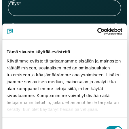
Yritys
*
Yhteyshenkilö
*
Sähköposti
*
Tämä sivusto käyttää evästeitä
Käytämme evästeitä tarjoamamme sisällön ja mainosten
räätälöimiseen, sosiaalisen median ominaisuuksien
Puhelinnumero
tukemiseen ja kävijämäärämme analysoimiseen. Lisäksi
jaamme sosiaalisen median, mainosalan ja analytiikka-
alan kumppaneillemme tietoja siitä, miten käytät
Tuotteet
sivustoamme. Kumppanimme voivat yhdistää näitä
Valitse tuote ja syötä tilauksen määrä metreinä. Huomioithan, että
tietoja muihin tietoihin, joita olet antanut heille tai joita on
valittu laatu määrittää tilauksen minimipainon.
kerätty, kun olet käyttänyt heidän palvelujaan.
Tuote
*
Suostumuksen