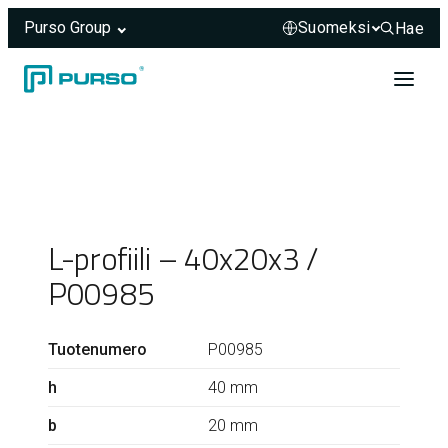
Purso Group
Hae
Hae sivus
Siirry sisältöön
Header rendered server-side.
L-profiili – 40x20x3 /
P00985
Tuotenumero
P00985
h
40 mm
b
20 mm