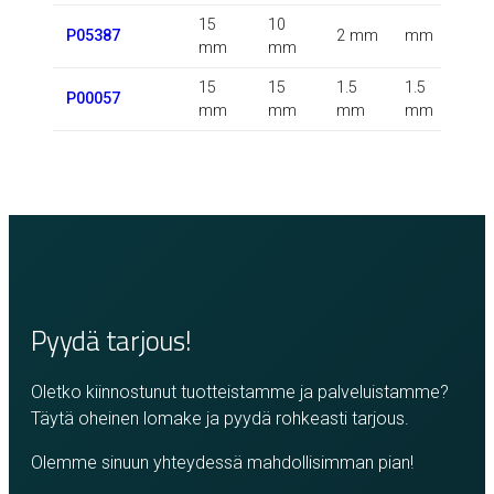
15
10
P05387
2 mm
mm
m
mm
mm
15
15
1.5
1.5
P00057
m
mm
mm
mm
mm
Pyydä tarjous!
Oletko kiinnostunut tuotteistamme ja palveluistamme?
Täytä oheinen lomake ja pyydä rohkeasti tarjous.
Olemme sinuun yhteydessä mahdollisimman pian!