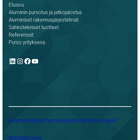
Etusivu
Alumiinin pursotus ja jatkojalostus
Alumiiniset rakennusjärjestelmät
Sähkötekniset tuotteet
Referenssit
Purso yrityksenä
LinkedIn
Instagram
Facebook
YouTube
Evästeasetukset
Tietosuojaseloste
Eettiset ohjeet
Whistleblowing