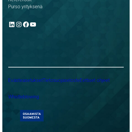
Purso yrityksenä
LinkedIn
Instagram
Facebook
YouTube
Evästeasetukset
Tietosuojaseloste
Eettiset ohjeet
Whistleblowing