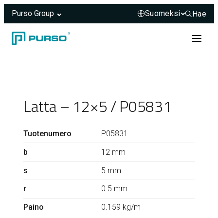
Purso Group
Hae
Hae sivus
Siirry sisältöön
Header rendered server-side.
Latta – 12×5 / P05831
Tuotenumero
P05831
b
12 mm
s
5 mm
r
0.5 mm
Paino
0.159 kg/m