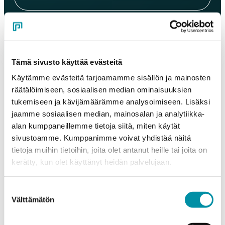
Sähköposti
*
Tämä sivusto käyttää evästeitä
Puhelinnumero
Käytämme evästeitä tarjoamamme sisällön ja mainosten
räätälöimiseen, sosiaalisen median ominaisuuksien
tukemiseen ja kävijämäärämme analysoimiseen. Lisäksi
Tuotteet
jaamme sosiaalisen median, mainosalan ja analytiikka-
Valitse tuote ja syötä tilauksen määrä metreinä. Huomioithan, että
alan kumppaneillemme tietoja siitä, miten käytät
valittu laatu määrittää tilauksen minimipainon.
sivustoamme. Kumppanimme voivat yhdistää näitä
Tuote
*
tietoja muihin tietoihin, joita olet antanut heille tai joita on
kerätty, kun olet käyttänyt heidän palvelujaan.
Suostumuksen
Määrä (m)
Välttämätön
valinta