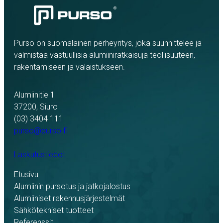
Purso on suomalainen perheyritys, joka suunnittelee ja
valmistaa vastuullisia alumiiniratkaisuja teollisuuteen,
rakentamiseen ja valaistukseen.
Alumiinitie 1
37200, Siuro
(03) 3404 111
purso@purso.fi
Laskutustiedot
Etusivu
Alumiinin pursotus ja jatkojalostus
Alumiiniset rakennusjärjestelmät
Sähkötekniset tuotteet
Referenssit