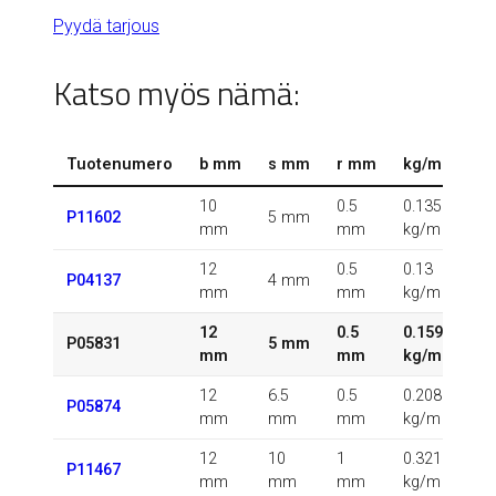
Pyydä tarjous
Katso myös nämä:
Tuotenumero
b mm
s mm
r mm
kg/m
10
0.5
0.135
P11602
5 mm
mm
mm
kg/m
12
0.5
0.13
P04137
4 mm
mm
mm
kg/m
12
0.5
0.159
P05831
5 mm
mm
mm
kg/m
12
6.5
0.5
0.208
P05874
mm
mm
mm
kg/m
12
10
1
0.321
P11467
mm
mm
mm
kg/m