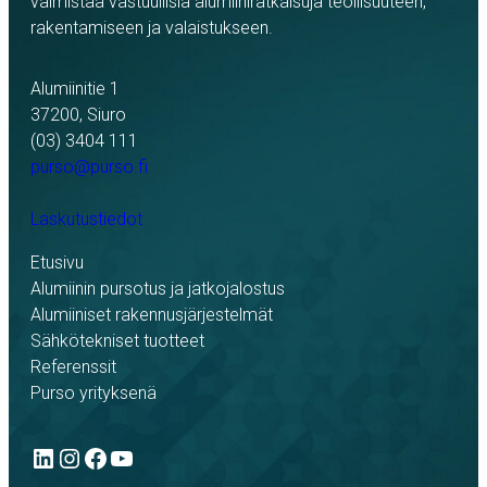
valmistaa vastuullisia alumiiniratkaisuja teollisuuteen,
rakentamiseen ja valaistukseen.
Alumiinitie 1
37200, Siuro
(03) 3404 111
purso@purso.fi
Laskutustiedot
Etusivu
Alumiinin pursotus ja jatkojalostus
Alumiiniset rakennusjärjestelmät
Sähkötekniset tuotteet
Referenssit
Purso yrityksenä
LinkedIn
Instagram
Facebook
YouTube