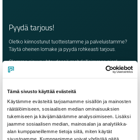
Pyydä tarjous!
Oletko kiinnostunut tuotteistamme ja palveluistamme?
Täytä oheinen lomake ja pyydä rohkeasti tarjous.
Olemme sinuun yhteydessä mahdollisimman pian!
Yritys
*
Tämä sivusto käyttää evästeitä
Yhteyshenkilö
*
Käytämme evästeitä tarjoamamme sisällön ja mainosten
räätälöimiseen, sosiaalisen median ominaisuuksien
tukemiseen ja kävijämäärämme analysoimiseen. Lisäksi
Sähköposti
*
jaamme sosiaalisen median, mainosalan ja analytiikka-
alan kumppaneillemme tietoja siitä, miten käytät
sivustoamme. Kumppanimme voivat yhdistää näitä