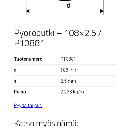
Pyöröputki – 108×2.5 /
P10881
Tuotenumero
P10881
d
108 mm
s
2.5 mm
Paino
2.238 kg/m
Pyydä tarjous
Katso myös nämä: