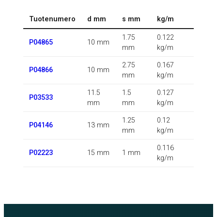
Tuotenumero
d mm
s mm
kg/m
1.75
0.122
P04865
10 mm
mm
kg/m
2.75
0.167
P04866
10 mm
mm
kg/m
11.5
1.5
0.127
P03533
mm
mm
kg/m
1.25
0.12
P04146
13 mm
mm
kg/m
0.116
P02223
15 mm
1 mm
kg/m