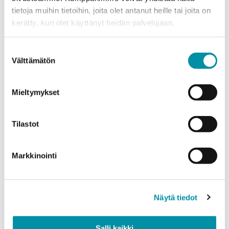
tietoja muihin tietoihin, joita olet antanut heille tai joita on
Puhelinnumero
kerätty, kun olet käyttänyt heidän palvelujaan.
Suostumuksen
Tuotteet
Välttämätön
valinta
Valitse tuote ja syötä tilauksen määrä metreinä. Huomioithan, että
valittu laatu määrittää tilauksen minimipainon.
Mieltymykset
Tuote
*
Tilastot
Määrä (m)
Markkinointi
Näytä tiedot
Paino (kg)
Salli kaikki