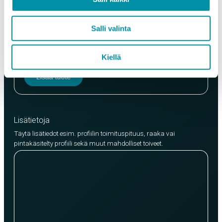
Laatu
Salli valinta
EN AW-6063 (min. 250kg)
EN AW-6082 (min. 500kg)
Kiellä
Lisää tuote
Lisätietoja
Täytä lisätiedot esim. profiilin toimituspituus, raaka vai
pintakäsitelty profiili sekä muut mahdolliset toiveet.