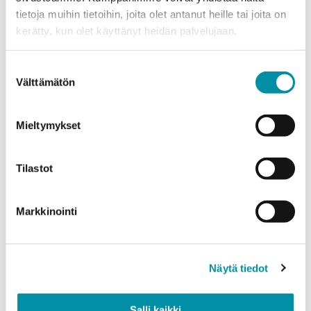
tietoja muihin tietoihin, joita olet antanut heille tai joita on
Puhelinnumero
kerätty, kun olet käyttänyt heidän palvelujaan.
Suostumuksen
Tuotteet
Välttämätön
valinta
Valitse tuote ja syötä tilauksen määrä metreinä. Huomioithan, että
valittu laatu määrittää tilauksen minimipainon.
Mieltymykset
Tuote
*
Tilastot
Määrä (m)
Markkinointi
Näytä tiedot
Paino (kg)
Salli kaikki