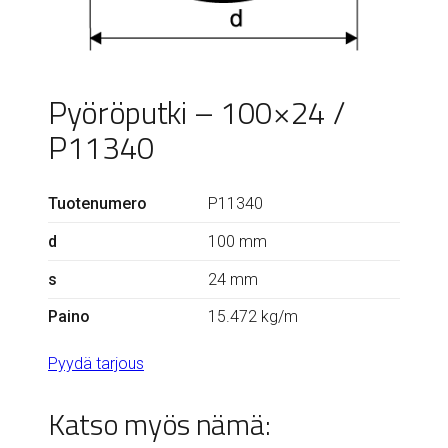
Pyöröputki – 100×24 /
P11340
Tuotenumero
P11340
d
100 mm
s
24 mm
Paino
15.472 kg/m
Pyydä tarjous
Katso myös nämä: