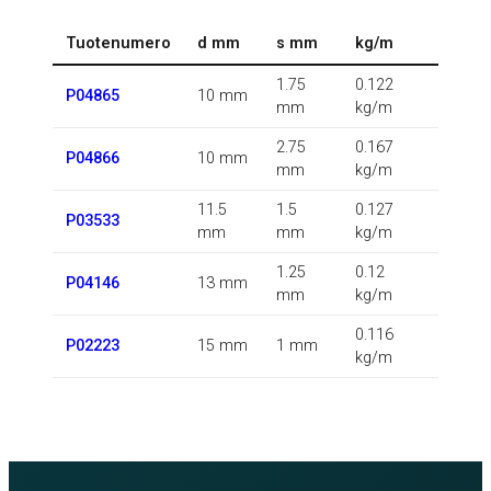
Tuotenumero
d mm
s mm
kg/m
1.75
0.122
P04865
10 mm
mm
kg/m
2.75
0.167
P04866
10 mm
mm
kg/m
11.5
1.5
0.127
P03533
mm
mm
kg/m
1.25
0.12
P04146
13 mm
mm
kg/m
0.116
P02223
15 mm
1 mm
kg/m