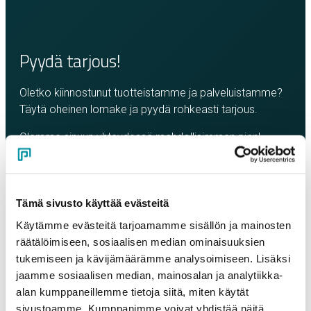
Pyydä tarjous!
Oletko kiinnostunut tuotteistamme ja palveluistamme?
Täytä oheinen lomake ja pyydä rohkeasti tarjous.
Olemme sinuun yhteydessä mahdollisimman pian!
Yritys
*
Tämä sivusto käyttää evästeitä
Yhteyshenkilö
*
Käytämme evästeitä tarjoamamme sisällön ja mainosten
räätälöimiseen, sosiaalisen median ominaisuuksien
tukemiseen ja kävijämäärämme analysoimiseen. Lisäksi
Sähköposti
*
jaamme sosiaalisen median, mainosalan ja analytiikka-
alan kumppaneillemme tietoja siitä, miten käytät
sivustoamme. Kumppanimme voivat yhdistää näitä