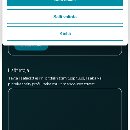
Laatu
Salli valinta
EN AW-6063 (min. 250kg)
EN AW-6082 (min. 500kg)
Kiellä
Lisää tuote
Lisätietoja
Täytä lisätiedot esim. profiilin toimituspituus, raaka vai
pintakäsitelty profiili sekä muut mahdolliset toiveet.