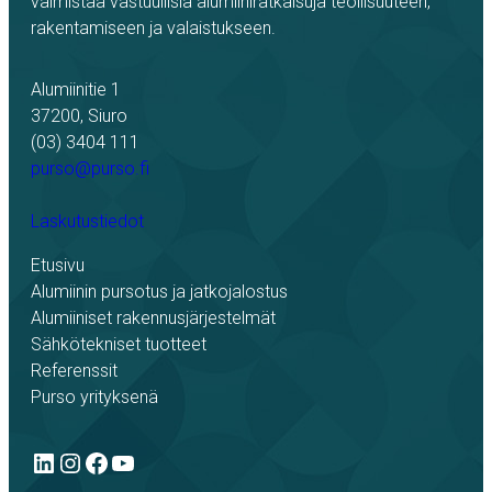
valmistaa vastuullisia alumiiniratkaisuja teollisuuteen,
rakentamiseen ja valaistukseen.
Alumiinitie 1
37200, Siuro
(03) 3404 111
purso@purso.fi
Laskutustiedot
Etusivu
Alumiinin pursotus ja jatkojalostus
Alumiiniset rakennusjärjestelmät
Sähkötekniset tuotteet
Referenssit
Purso yrityksenä
LinkedIn
Instagram
Facebook
YouTube