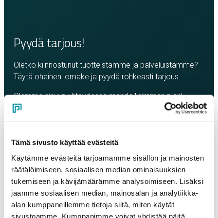
Pyydä tarjous!
Oletko kiinnostunut tuotteistamme ja palveluistamme?
Täytä oheinen lomake ja pyydä rohkeasti tarjous.
Olemme sinuun yhteydessä mahdollisimman pian!
Yritys
*
Tämä sivusto käyttää evästeitä
Yhteyshenkilö
*
Käytämme evästeitä tarjoamamme sisällön ja mainosten
räätälöimiseen, sosiaalisen median ominaisuuksien
tukemiseen ja kävijämäärämme analysoimiseen. Lisäksi
Sähköposti
*
jaamme sosiaalisen median, mainosalan ja analytiikka-
alan kumppaneillemme tietoja siitä, miten käytät
sivustoamme. Kumppanimme voivat yhdistää näitä