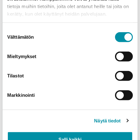
tietoja muihin tietoihin, joita olet antanut heille tai joita on
Puhelinnumero
kerätty, kun olet käyttänyt heidän palvelujaan.
Suostumuksen
Tuotteet
Välttämätön
valinta
Valitse tuote ja syötä tilauksen määrä metreinä. Huomioithan, että
valittu laatu määrittää tilauksen minimipainon.
Mieltymykset
Tuote
*
Tilastot
Määrä (m)
Markkinointi
Näytä tiedot
Paino (kg)
Salli kaikki