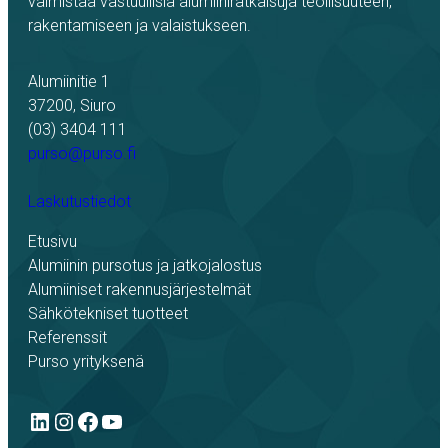
valmistaa vastuullisia alumiiniratkaisuja teollisuuteen,
rakentamiseen ja valaistukseen.
Alumiinitie 1
37200, Siuro
(03) 3404 111
purso@purso.fi
Laskutustiedot
Etusivu
Alumiinin pursotus ja jatkojalostus
Alumiiniset rakennusjärjestelmät
Sähkötekniset tuotteet
Referenssit
Purso yrityksenä
LinkedIn
Instagram
Facebook
YouTube