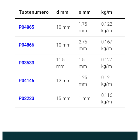
Tuotenumero
d mm
s mm
kg/m
1.75
0.122
P04865
10 mm
mm
kg/m
2.75
0.167
P04866
10 mm
mm
kg/m
11.5
1.5
0.127
P03533
mm
mm
kg/m
1.25
0.12
P04146
13 mm
mm
kg/m
0.116
P02223
15 mm
1 mm
kg/m