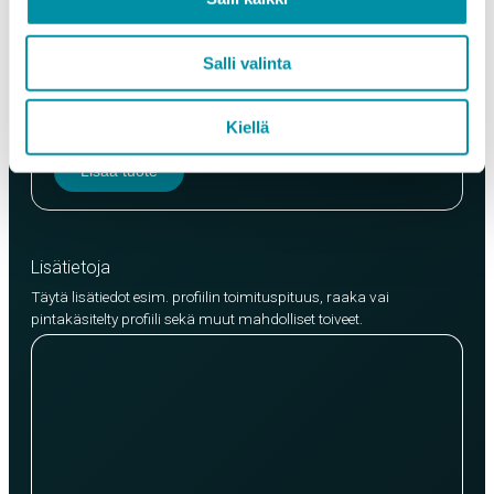
Laatu
Salli valinta
EN AW-6063 (min. 250kg)
EN AW-6082 (min. 500kg)
Kiellä
Lisää tuote
Lisätietoja
Täytä lisätiedot esim. profiilin toimituspituus, raaka vai
pintakäsitelty profiili sekä muut mahdolliset toiveet.