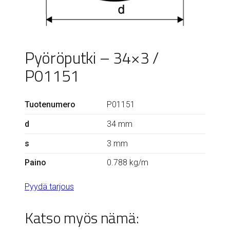
Pyöröputki – 34×3 /
P01151
Tuotenumero
P01151
d
34 mm
s
3 mm
Paino
0.788 kg/m
Pyydä tarjous
Katso myös nämä: