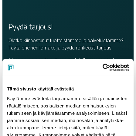
Pyydä tarjous!
Oletko kiinnostunut tuotteistamme ja palveluistamme?
Täytä oheinen lomake ja pyydä rohkeasti tarjous.
Olemme sinuun yhteydessä mahdollisimman pian!
Yritys
*
Tämä sivusto käyttää evästeitä
Yhteyshenkilö
*
Käytämme evästeitä tarjoamamme sisällön ja mainosten
räätälöimiseen, sosiaalisen median ominaisuuksien
tukemiseen ja kävijämäärämme analysoimiseen. Lisäksi
Sähköposti
*
jaamme sosiaalisen median, mainosalan ja analytiikka-
alan kumppaneillemme tietoja siitä, miten käytät
sivustoamme. Kumppanimme voivat yhdistää näitä