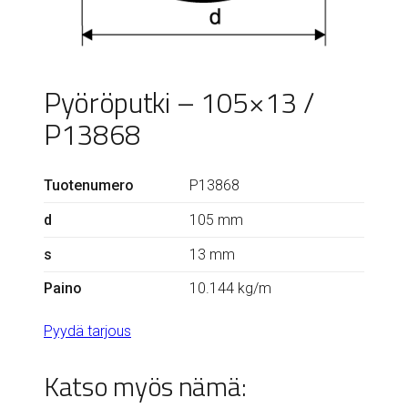
Pyöröputki – 105×13 /
P13868
Tuotenumero
P13868
d
105 mm
s
13 mm
Paino
10.144 kg/m
Pyydä tarjous
Katso myös nämä: