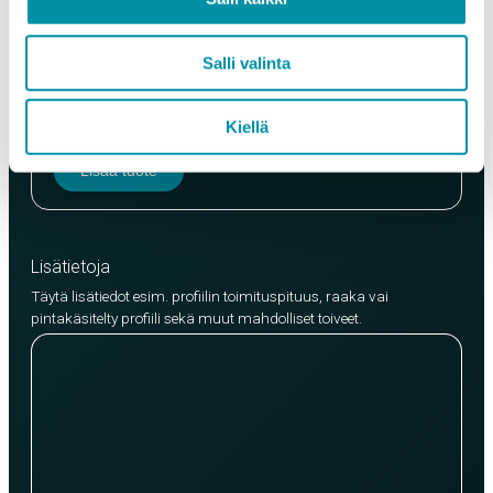
Laatu
Salli valinta
EN AW-6063 (min. 250kg)
EN AW-6082 (min. 500kg)
Kiellä
Lisää tuote
Lisätietoja
Täytä lisätiedot esim. profiilin toimituspituus, raaka vai
pintakäsitelty profiili sekä muut mahdolliset toiveet.