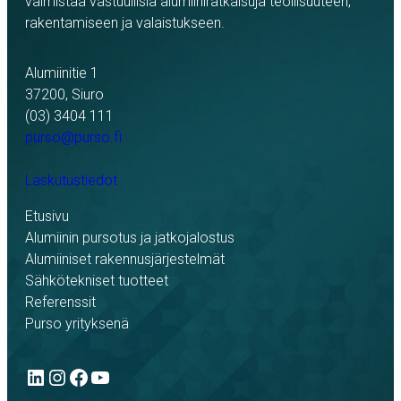
valmistaa vastuullisia alumiiniratkaisuja teollisuuteen,
rakentamiseen ja valaistukseen.
Alumiinitie 1
37200, Siuro
(03) 3404 111
purso@purso.fi
Laskutustiedot
Etusivu
Alumiinin pursotus ja jatkojalostus
Alumiiniset rakennusjärjestelmät
Sähkötekniset tuotteet
Referenssit
Purso yrityksenä
LinkedIn
Instagram
Facebook
YouTube