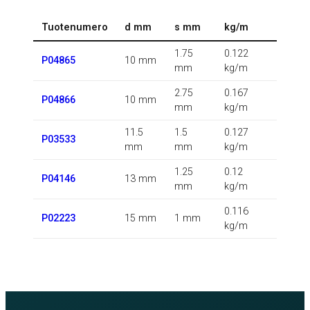
Tuotenumero
d mm
s mm
kg/m
1.75
0.122
P04865
10 mm
mm
kg/m
2.75
0.167
P04866
10 mm
mm
kg/m
11.5
1.5
0.127
P03533
mm
mm
kg/m
1.25
0.12
P04146
13 mm
mm
kg/m
0.116
P02223
15 mm
1 mm
kg/m