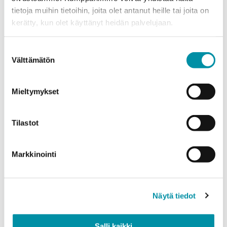
tietoja muihin tietoihin, joita olet antanut heille tai joita on
Puhelinnumero
kerätty, kun olet käyttänyt heidän palvelujaan.
Suostumuksen
Tuotteet
Välttämätön
valinta
Valitse tuote ja syötä tilauksen määrä metreinä. Huomioithan, että
valittu laatu määrittää tilauksen minimipainon.
Mieltymykset
Tuote
*
Tilastot
Määrä (m)
Markkinointi
Näytä tiedot
Paino (kg)
Salli kaikki