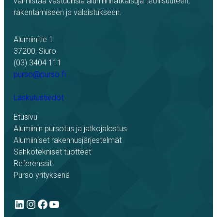
valmistaa vastuullisia alumiiniratkaisuja teollisuuteen,
rakentamiseen ja valaistukseen.
Alumiinitie 1
37200, Siuro
(03) 3404 111
purso@purso.fi
Laskutustiedot
Etusivu
Alumiinin pursotus ja jatkojalostus
Alumiiniset rakennusjärjestelmät
Sähkötekniset tuotteet
Referenssit
Purso yrityksenä
LinkedIn
Instagram
Facebook
YouTube