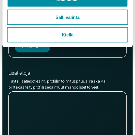
Laatu
Salli valinta
EN AW-6063 (min. 250kg)
EN AW-6082 (min. 500kg)
Kiellä
Lisää tuote
Lisätietoja
Täytä lisätiedot esim. profiilin toimituspituus, raaka vai
pintakäsitelty profiili sekä muut mahdolliset toiveet.