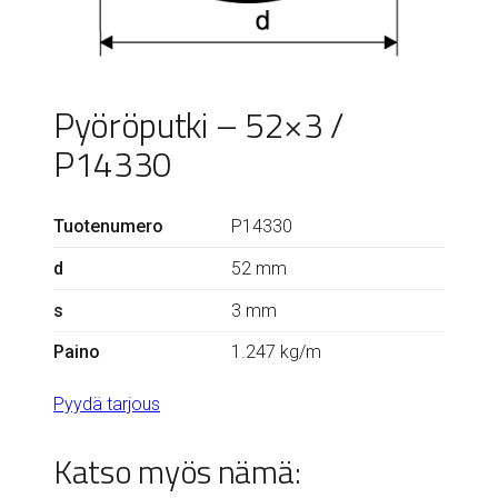
Pyöröputki – 52×3 /
P14330
Tuotenumero
P14330
d
52 mm
s
3 mm
Paino
1.247 kg/m
Pyydä tarjous
Katso myös nämä: