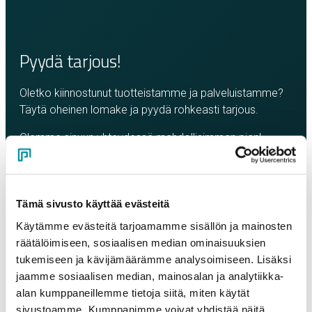
Pyydä tarjous!
Oletko kiinnostunut tuotteistamme ja palveluistamme?
Täytä oheinen lomake ja pyydä rohkeasti tarjous.
Olemme sinuun yhteydessä mahdollisimman pian!
Yritys
*
Tämä sivusto käyttää evästeitä
Yhteyshenkilö
*
Käytämme evästeitä tarjoamamme sisällön ja mainosten
räätälöimiseen, sosiaalisen median ominaisuuksien
tukemiseen ja kävijämäärämme analysoimiseen. Lisäksi
Sähköposti
*
jaamme sosiaalisen median, mainosalan ja analytiikka-
alan kumppaneillemme tietoja siitä, miten käytät
sivustoamme. Kumppanimme voivat yhdistää näitä