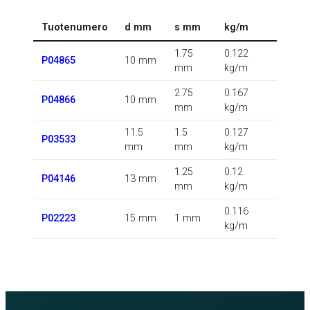
Tuotenumero
d mm
s mm
kg/m
1.75
0.122
P04865
10 mm
mm
kg/m
2.75
0.167
P04866
10 mm
mm
kg/m
11.5
1.5
0.127
P03533
mm
mm
kg/m
1.25
0.12
P04146
13 mm
mm
kg/m
0.116
P02223
15 mm
1 mm
kg/m