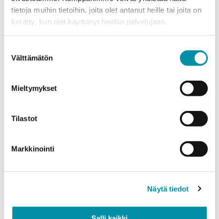
tietoja muihin tietoihin, joita olet antanut heille tai joita on
Puhelinnumero
kerätty, kun olet käyttänyt heidän palvelujaan.
Suostumuksen
Tuotteet
Välttämätön
valinta
Valitse tuote ja syötä tilauksen määrä metreinä. Huomioithan, että
valittu laatu määrittää tilauksen minimipainon.
Mieltymykset
Tuote
*
Tilastot
Määrä (m)
Markkinointi
Näytä tiedot
Paino (kg)
Salli kaikki