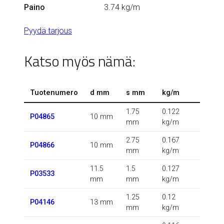
Paino
3.74 kg/m
Pyydä tarjous
Katso myös nämä:
Tuotenumero
d mm
s mm
kg/m
1.75
0.122
P04865
10 mm
mm
kg/m
2.75
0.167
P04866
10 mm
mm
kg/m
11.5
1.5
0.127
P03533
mm
mm
kg/m
1.25
0.12
P04146
13 mm
mm
kg/m