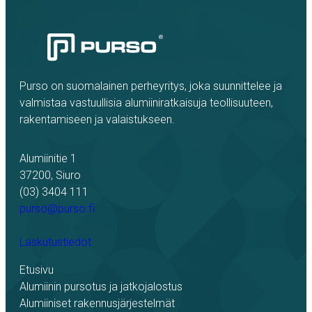
Purso on suomalainen perheyritys, joka suunnittelee ja
valmistaa vastuullisia alumiiniratkaisuja teollisuuteen,
rakentamiseen ja valaistukseen.
Alumiinitie 1
37200, Siuro
(03) 3404 111
purso@purso.fi
Laskutustiedot
Etusivu
Alumiinin pursotus ja jatkojalostus
Alumiiniset rakennusjärjestelmät