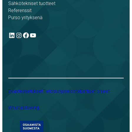
Sähkötekniset tuotteet
Referenssit
Purso yrityksenä
LinkedIn
Instagram
Facebook
YouTube
Evästeasetukset
Tietosuojaseloste
Eettiset ohjeet
Whistleblowing