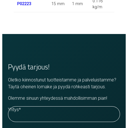
0.116
P02223
15 mm
1 mm
kg/m
Pyydä tarjous!
Oletko kiinnostunut tuotteistamme ja palveluistamme?
Täytä oheinen lomake ja pyydä rohkeasti tarjous.
Olemme sinuun yhteydessä mahdollisimman pian!
Yritys
*