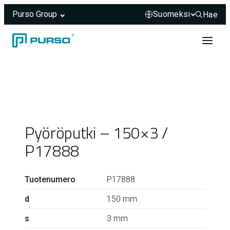
Purso Group
Hae
Hae sivus
Siirry sisältöön
Header rendered server-side.
Pyöröputki – 150×3 /
P17888
Tuotenumero
P17888
d
150 mm
s
3 mm