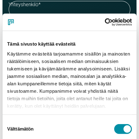
Yhteyshenkilö
*
Sähköposti
*
Tämä sivusto käyttää evästeitä
Puhelinnumero
Käytämme evästeitä tarjoamamme sisällön ja mainosten
räätälöimiseen, sosiaalisen median ominaisuuksien
tukemiseen ja kävijämäärämme analysoimiseen. Lisäksi
jaamme sosiaalisen median, mainosalan ja analytiikka-
Tuotteet
alan kumppaneillemme tietoja siitä, miten käytät
Valitse tuote ja syötä tilauksen määrä metreinä. Huomioithan, että
valittu laatu määrittää tilauksen minimipainon.
sivustoamme. Kumppanimme voivat yhdistää näitä
tietoja muihin tietoihin, joita olet antanut heille tai joita on
Tuote
*
kerätty, kun olet käyttänyt heidän palvelujaan.
Suostumuksen
Välttämätön
valinta
Määrä (m)