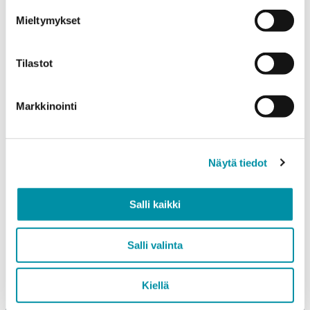
Mieltymykset
Paino (kg)
Tilastot
Markkinointi
Laatu
EN AW-6063 (min. 250kg)
Näytä tiedot
EN AW-6082 (min. 500kg)
Salli kaikki
Lisää tuote
Salli valinta
Lisätietoja
Kiellä
Täytä lisätiedot esim. profiilin toimituspituus, raaka vai
pintakäsitelty profiili sekä muut mahdolliset toiveet.