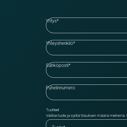
Yritys
*
Yhteyshenkilö
*
Sähköposti
*
Puhelinnumero
Tuotteet
Valitse tuote ja syötä tilauksen määrä metreinä.