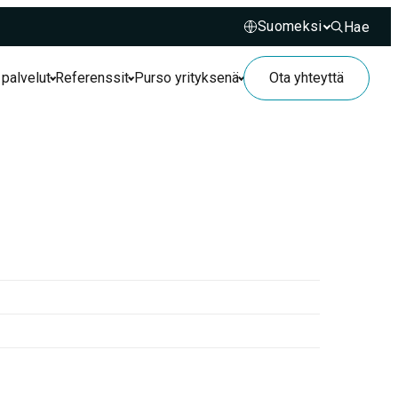
Hae
Hae sivusto
 palvelut
Referenssit
Purso yrityksenä
Ota yhteyttä