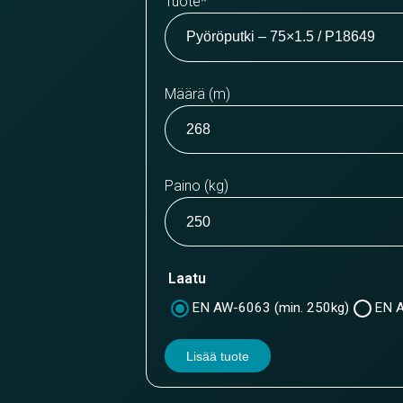
Tuote
*
Määrä (m)
Paino (kg)
Laatu
EN AW-6063 (min. 250kg)
EN A
Lisää tuote