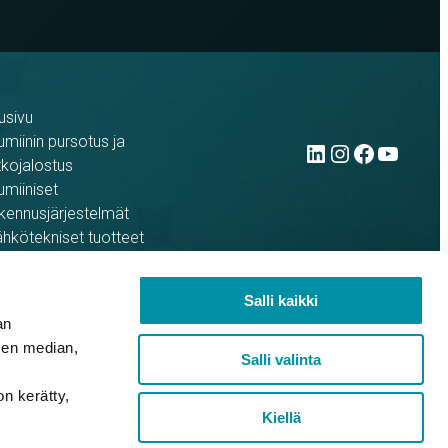
usivu
LinkedIn
Instag
Face
You
umiinin pursotus ja
tkojalostus
umiiniset
kennusjärjestelmät
hkötekniset tuotteet
ferenssit
rso yrityksenä
Salli kaikki
an
sen median,
Salli valinta
on kerätty,
Kiellä