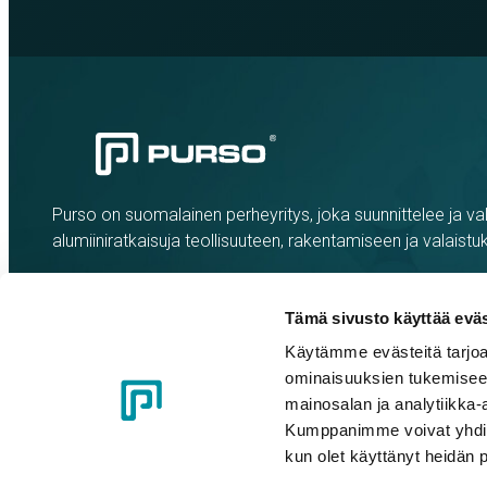
Purso on suomalainen perheyritys, joka suunnittelee ja val
alumiiniratkaisuja teollisuuteen, rakentamiseen ja valaistu
Tämä sivusto käyttää eväs
Käytämme evästeitä tarjoa
ominaisuuksien tukemisee
mainosalan ja analytiikka-
Kumppanimme voivat yhdistää 
kun olet käyttänyt heidän 
Evästeasetukset
Tietosuojaseloste
Eettiset ohjeet
Whistle