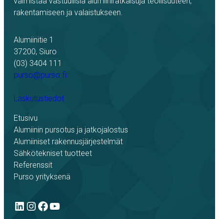
valmistaa vastuullisia alumiiniratkaisuja teollisuuteen,
rakentamiseen ja valaistukseen.
Alumiinitie 1
37200, Siuro
(03) 3404 111
purso@purso.fi
Laskutustiedot
Etusivu
Alumiinin pursotus ja jatkojalostus
Alumiiniset rakennusjärjestelmät
Sähkötekniset tuotteet
Referenssit
Purso yrityksenä
LinkedIn
Instagram
Facebook
YouTube