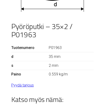
Pyöröputki – 35×2 /
P01963
Tuotenumero
P01963
d
35 mm
s
2 mm
Paino
0.559 kg/m
Pyydä tarjous
Katso myös nämä: