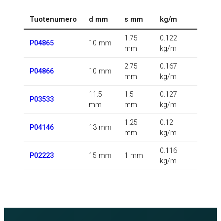
Tuotenumero
d mm
s mm
kg/m
1.75
0.122
P04865
10 mm
mm
kg/m
2.75
0.167
P04866
10 mm
mm
kg/m
11.5
1.5
0.127
P03533
mm
mm
kg/m
1.25
0.12
P04146
13 mm
mm
kg/m
0.116
P02223
15 mm
1 mm
kg/m