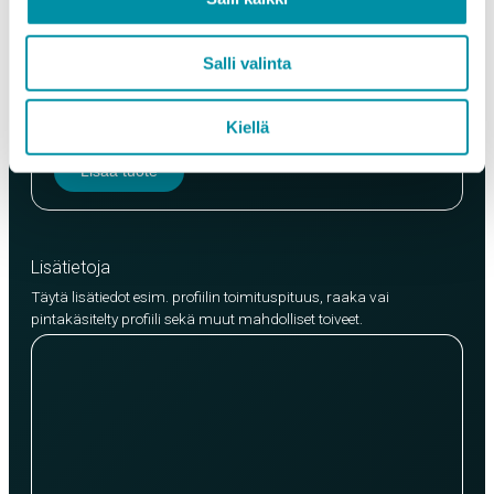
Laatu
Salli valinta
EN AW-6063 (min. 250kg)
EN AW-6082 (min. 500kg)
Kiellä
Lisää tuote
Lisätietoja
Täytä lisätiedot esim. profiilin toimituspituus, raaka vai
pintakäsitelty profiili sekä muut mahdolliset toiveet.