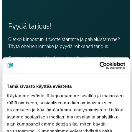
Pyydä tarjous!
Oletko kiinnostunut tuotteistamme ja palveluistamme?
Täytä oheinen lomake ja pyydä rohkeasti tarjous.
Olemme sinuun yhteydessä mahdollisimman pian!
Yritys
*
Tämä sivusto käyttää evästeitä
Yhteyshenkilö
*
Käytämme evästeitä tarjoamamme sisällön ja mainosten
räätälöimiseen, sosiaalisen median ominaisuuksien
tukemiseen ja kävijämäärämme analysoimiseen. Lisäksi
Sähköposti
*
jaamme sosiaalisen median, mainosalan ja analytiikka-
alan kumppaneillemme tietoja siitä, miten käytät
sivustoamme. Kumppanimme voivat yhdistää näitä