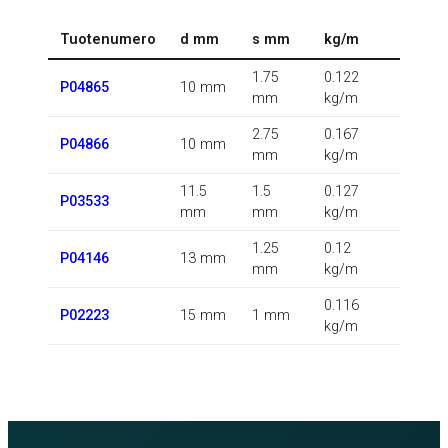
Tuotenumero
d mm
s mm
kg/m
1.75
0.122
P04865
10 mm
mm
kg/m
2.75
0.167
P04866
10 mm
mm
kg/m
11.5
1.5
0.127
P03533
mm
mm
kg/m
1.25
0.12
P04146
13 mm
mm
kg/m
0.116
P02223
15 mm
1 mm
kg/m