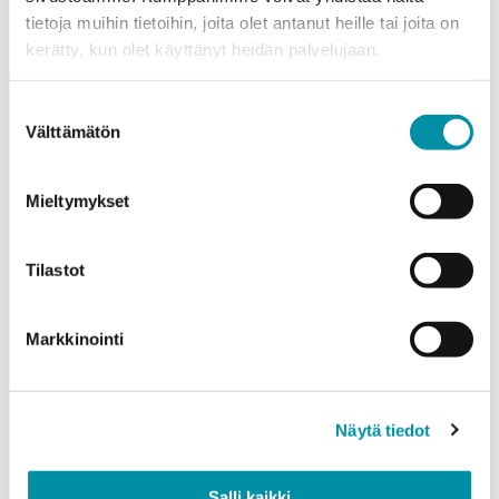
tietoja muihin tietoihin, joita olet antanut heille tai joita on
Puhelinnumero
kerätty, kun olet käyttänyt heidän palvelujaan.
Suostumuksen
Tuotteet
Välttämätön
valinta
Valitse tuote ja syötä tilauksen määrä metreinä. Huomioithan, että
valittu laatu määrittää tilauksen minimipainon.
Mieltymykset
Tuote
*
Tilastot
Määrä (m)
Markkinointi
Näytä tiedot
Paino (kg)
Salli kaikki