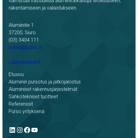
valmistaa vastuullisia alumiiniratkaisuja teollisuuteen,
rakentamiseen ja valaistukseen.
Alumiinitie 1
37200, Siuro
(03) 3404 111
purso@purso.fi
Laskutustiedot
Etusivu
Alumiinin pursotus ja jatkojalostus
Alumiiniset rakennusjärjestelmät
Sähkötekniset tuotteet
Referenssit
Purso yrityksenä
LinkedIn
Instagram
Facebook
YouTube