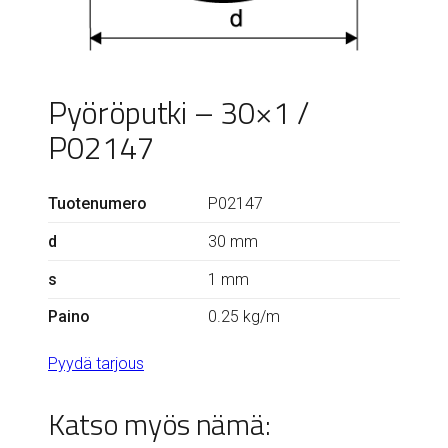
Pyöröputki – 30×1 /
P02147
Tuotenumero
P02147
d
30 mm
s
1 mm
Paino
0.25 kg/m
Pyydä tarjous
Katso myös nämä: