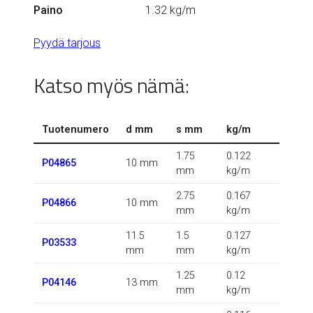
Paino
1.32 kg/m
Pyydä tarjous
Katso myös nämä:
Tuotenumero
d mm
s mm
kg/m
1.75
0.122
P04865
10 mm
mm
kg/m
2.75
0.167
P04866
10 mm
mm
kg/m
11.5
1.5
0.127
P03533
mm
mm
kg/m
1.25
0.12
P04146
13 mm
mm
kg/m