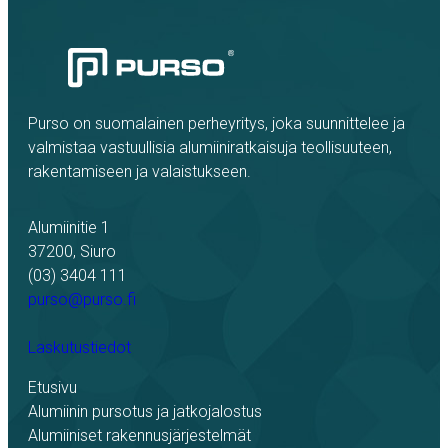
Purso on suomalainen perheyritys, joka suunnittelee ja
valmistaa vastuullisia alumiiniratkaisuja teollisuuteen,
rakentamiseen ja valaistukseen.
Alumiinitie 1
37200, Siuro
(03) 3404 111
purso@purso.fi
Laskutustiedot
Etusivu
Alumiinin pursotus ja jatkojalostus
Alumiiniset rakennusjärjestelmät