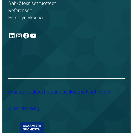
Sähkötekniset tuotteet
Referenssit
Purso yrityksenä
LinkedIn
Instagram
Facebook
YouTube
Evästeasetukset
Tietosuojaseloste
Eettiset ohjeet
Whistleblowing