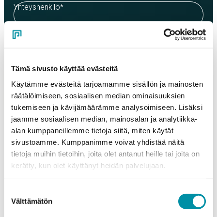
Yhteyshenkilö
*
Sähköposti
*
Tämä sivusto käyttää evästeitä
Puhelinnumero
Käytämme evästeitä tarjoamamme sisällön ja mainosten
räätälöimiseen, sosiaalisen median ominaisuuksien
tukemiseen ja kävijämäärämme analysoimiseen. Lisäksi
jaamme sosiaalisen median, mainosalan ja analytiikka-
Tuotteet
alan kumppaneillemme tietoja siitä, miten käytät
Valitse tuote ja syötä tilauksen määrä metreinä. Huomioithan, että
valittu laatu määrittää tilauksen minimipainon.
sivustoamme. Kumppanimme voivat yhdistää näitä
tietoja muihin tietoihin, joita olet antanut heille tai joita on
Tuote
*
kerätty, kun olet käyttänyt heidän palvelujaan.
Suostumuksen
Välttämätön
valinta
Määrä (m)