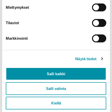
Mieltymykset
Paino (kg)
Tilastot
Markkinointi
Laatu
EN AW-6063 (min. 250kg)
Näytä tiedot
EN AW-6082 (min. 500kg)
Salli kaikki
Lisää tuote
Salli valinta
Lisätietoja
Kiellä
Täytä lisätiedot esim. profiilin toimituspituus, raaka vai
pintakäsitelty profiili sekä muut mahdolliset toiveet.