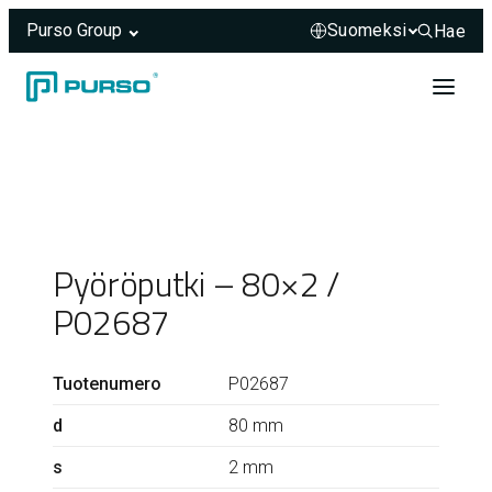
Purso Group
Hae
Hae sivus
Siirry sisältöön
Header rendered server-side.
Pyöröputki – 80×2 /
P02687
Tuotenumero
P02687
d
80 mm
s
2 mm