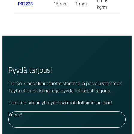
0.116
P02223
15 mm
1 mm
kg/m
Pyydä tarjous!
Oletko kiinnostunut tuotteistamme ja palveluistamme?
Täytä oheinen lomake ja pyydä rohkeasti tarjous.
Olemme sinuun yhteydessä mahdollisimman pian!
Yritys
*