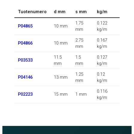
Tuotenumero
d mm
s mm
kg/m
1.75
0.122
P04865
10 mm
mm
kg/m
2.75
0.167
P04866
10 mm
mm
kg/m
11.5
1.5
0.127
P03533
mm
mm
kg/m
1.25
0.12
P04146
13 mm
mm
kg/m
0.116
P02223
15 mm
1 mm
kg/m