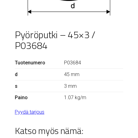
Pyöröputki – 45×3 /
P03684
Tuotenumero
P03684
d
45 mm
s
3 mm
Paino
1.07 kg/m
Pyydä tarjous
Katso myös nämä: