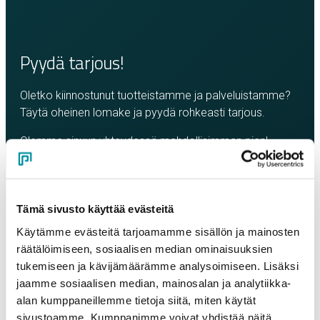
Pyydä tarjous!
Oletko kiinnostunut tuotteistamme ja palveluistamme?
Täytä oheinen lomake ja pyydä rohkeasti tarjous.
Olemme sinuun yhteydessä mahdollisimman pian!
Yritys
*
Tämä sivusto käyttää evästeitä
Yhteyshenkilö
*
Käytämme evästeitä tarjoamamme sisällön ja mainosten
räätälöimiseen, sosiaalisen median ominaisuuksien
tukemiseen ja kävijämäärämme analysoimiseen. Lisäksi
Sähköposti
*
jaamme sosiaalisen median, mainosalan ja analytiikka-
alan kumppaneillemme tietoja siitä, miten käytät
sivustoamme. Kumppanimme voivat yhdistää näitä