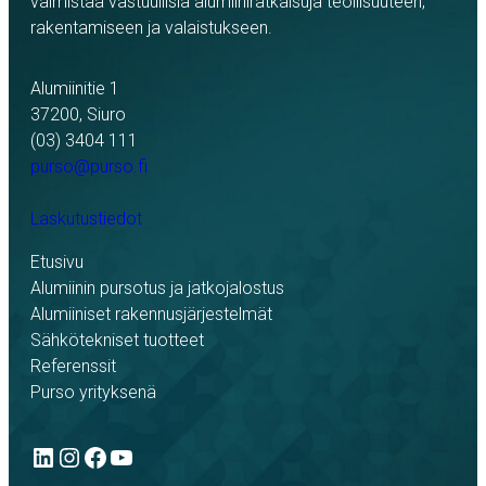
valmistaa vastuullisia alumiiniratkaisuja teollisuuteen,
rakentamiseen ja valaistukseen.
Alumiinitie 1
37200, Siuro
(03) 3404 111
purso@purso.fi
Laskutustiedot
Etusivu
Alumiinin pursotus ja jatkojalostus
Alumiiniset rakennusjärjestelmät
Sähkötekniset tuotteet
Referenssit
Purso yrityksenä
LinkedIn
Instagram
Facebook
YouTube