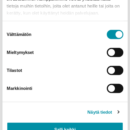
tietoja muihin tietoihin, joita olet antanut heille tai joita on
Puhelinnumero
kerätty, kun olet käyttänyt heidän palvelujaan.
Suostumuksen
Tuotteet
Välttämätön
valinta
Valitse tuote ja syötä tilauksen määrä metreinä. Huomioithan, että
valittu laatu määrittää tilauksen minimipainon.
Mieltymykset
Tuote
*
Tilastot
Määrä (m)
Markkinointi
Näytä tiedot
Paino (kg)
Salli kaikki