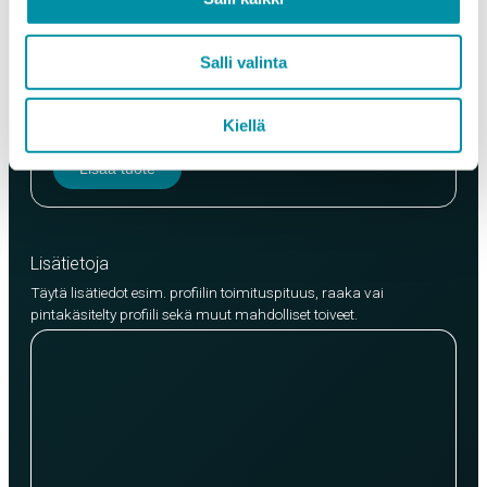
Laatu
Salli valinta
EN AW-6063 (min. 250kg)
EN AW-6082 (min. 500kg)
Kiellä
Lisää tuote
Lisätietoja
Täytä lisätiedot esim. profiilin toimituspituus, raaka vai
pintakäsitelty profiili sekä muut mahdolliset toiveet.