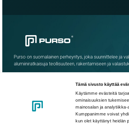
Purso on suomalainen perheyritys, joka suunnittelee ja val
alumiiniratkaisuja teollisuuteen, rakentamiseen ja valaistu
Tämä sivusto käyttää eväs
Käytämme evästeitä tarjoa
ominaisuuksien tukemisee
mainosalan ja analytiikka-
Kumppanimme voivat yhdistää 
kun olet käyttänyt heidän 
Evästeasetukset
Tietosuojaseloste
Eettiset ohjeet
Whistle