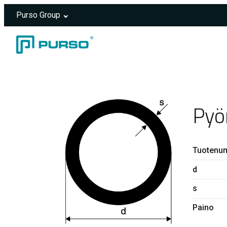
Purso Group
Siirry sisältöön
Header rendered server-side.
Pyö
Tuotenu
d
s
Paino