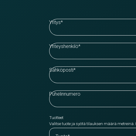
Yritys
*
Yhteyshenkilö
*
Sähköposti
*
Puhelinnumero
Tuotteet
Valitse tuote ja syötä tilauksen määrä metreinä.