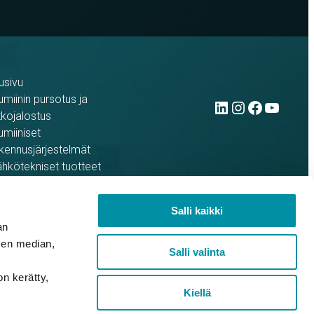
usivu
LinkedIn
Instag
Face
You
umiinin pursotus ja
tkojalostus
umiiniset
kennusjärjestelmät
hkötekniset tuotteet
ferenssit
rso yrityksenä
Salli kaikki
an
sen median,
Salli valinta
on kerätty,
Kiellä