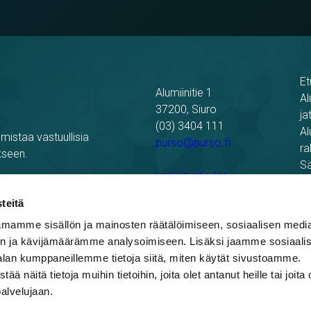
Et
Alumiinitie 1
Al
37200, Siuro
ja
(03) 3404 111
Al
mistaa vastuullisia
purso@purso.fi
ra
kseen.
Sä
Laskutustiedot
Re
Pu
teitä
mamme sisällön ja mainosten räätälöimiseen, sosiaalisen medi
n ja kävijämäärämme analysoimiseen. Lisäksi jaamme sosiaali
alan kumppaneillemme tietoja siitä, miten käytät sivustoamme.
näitä tietoja muihin tietoihin, joita olet antanut heille tai joita 
palvelujaan.
blowing