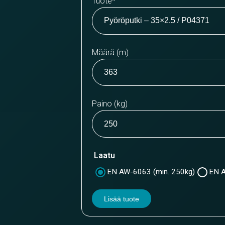
Tuote
*
Määrä (m)
Paino (kg)
Laatu
EN AW-6063 (min. 250kg)
EN A
Lisää tuote