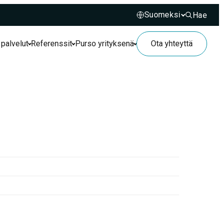
Hae
Hae sivusto
 palvelut
Referenssit
Purso yrityksenä
Ota yhteyttä