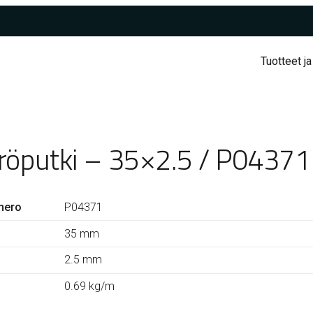
Tuotteet ja
röputki – 35×2.5 / P04371
mero
P04371
35 mm
2.5 mm
0.69 kg/m