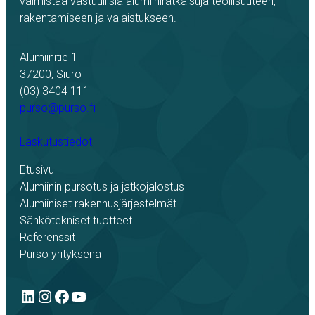
valmistaa vastuullisia alumiiniratkaisuja teollisuuteen,
rakentamiseen ja valaistukseen.
Alumiinitie 1
37200, Siuro
(03) 3404 111
purso@purso.fi
Laskutustiedot
Etusivu
Alumiinin pursotus ja jatkojalostus
Alumiiniset rakennusjärjestelmät
Sähkötekniset tuotteet
Referenssit
Purso yrityksenä
LinkedIn
Instagram
Facebook
YouTube