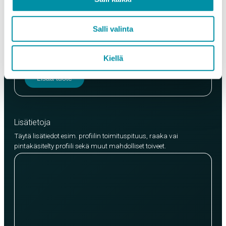
Laatu
Salli valinta
EN AW-6063 (min. 250kg)
EN AW-6082 (min. 500kg)
Kiellä
Lisää tuote
Lisätietoja
Täytä lisätiedot esim. profiilin toimituspituus, raaka vai
pintakäsitelty profiili sekä muut mahdolliset toiveet.