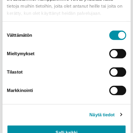
tietoja muihin tietoihin, joita olet antanut heille tai joita on
Puhelinnumero
kerätty, kun olet käyttänyt heidän palvelujaan.
Suostumuksen
Tuotteet
Välttämätön
valinta
Valitse tuote ja syötä tilauksen määrä metreinä. Huomioithan, että
valittu laatu määrittää tilauksen minimipainon.
Mieltymykset
Tuote
*
Tilastot
Määrä (m)
Markkinointi
Näytä tiedot
Paino (kg)
Salli kaikki