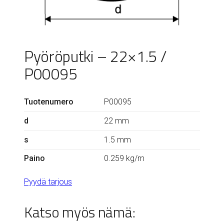
Pyöröputki – 22×1.5 /
P00095
Tuotenumero
P00095
d
22 mm
s
1.5 mm
Paino
0.259 kg/m
Pyydä tarjous
Katso myös nämä: