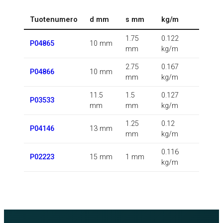
Tuotenumero
d mm
s mm
kg/m
1.75
0.122
P04865
10 mm
mm
kg/m
2.75
0.167
P04866
10 mm
mm
kg/m
11.5
1.5
0.127
P03533
mm
mm
kg/m
1.25
0.12
P04146
13 mm
mm
kg/m
0.116
P02223
15 mm
1 mm
kg/m