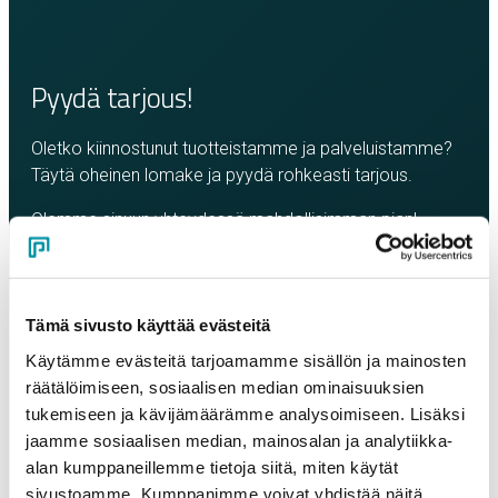
Pyydä tarjous!
Oletko kiinnostunut tuotteistamme ja palveluistamme?
Täytä oheinen lomake ja pyydä rohkeasti tarjous.
Olemme sinuun yhteydessä mahdollisimman pian!
Yritys
*
Tämä sivusto käyttää evästeitä
Yhteyshenkilö
*
Käytämme evästeitä tarjoamamme sisällön ja mainosten
räätälöimiseen, sosiaalisen median ominaisuuksien
tukemiseen ja kävijämäärämme analysoimiseen. Lisäksi
Sähköposti
*
jaamme sosiaalisen median, mainosalan ja analytiikka-
alan kumppaneillemme tietoja siitä, miten käytät
sivustoamme. Kumppanimme voivat yhdistää näitä