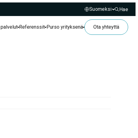
Hae
Hae sivusto
 palvelut
Referenssit
Purso yrityksenä
Ota yhteyttä