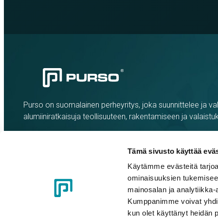
Purso on suomalainen perheyritys, joka suunnittelee ja val
alumiiniratkaisuja teollisuuteen, rakentamiseen ja valaistu
Tämä sivusto käyttää eväs
Käytämme evästeitä tarjoa
ominaisuuksien tukemisee
mainosalan ja analytiikka-
Kumppanimme voivat yhdistää 
kun olet käyttänyt heidän 