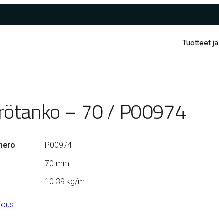
Tuotteet ja
rötanko – 70 / P00974
mero
P00974
70 mm
10.39 kg/m
jous