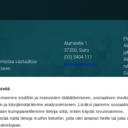
Et
Alumiinitie 1
Al
37200, Siuro
ja
(03) 3404 111
Al
mistaa vastuullisia
purso@purso.fi
ra
kseen.
Sä
Laskutustiedot
Re
Pu
teitä
mamme sisällön ja mainosten räätälöimiseen, sosiaalisen medi
n ja kävijämäärämme analysoimiseen. Lisäksi jaamme sosiaali
alan kumppaneillemme tietoja siitä, miten käytät sivustoamme.
näitä tietoja muihin tietoihin, joita olet antanut heille tai joita 
palvelujaan.