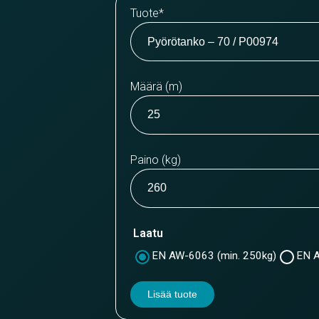
Tuote
*
Määrä (m)
Paino (kg)
Laatu
EN AW-6063 (min. 250kg)
EN A
Lisää tuote