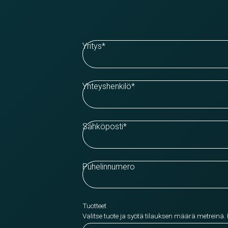
Yritys
*
Yhteyshenkilö
*
Sähköposti
*
Puhelinnumero
Tuotteet
Valitse tuote ja syötä tilauksen määrä metreinä.