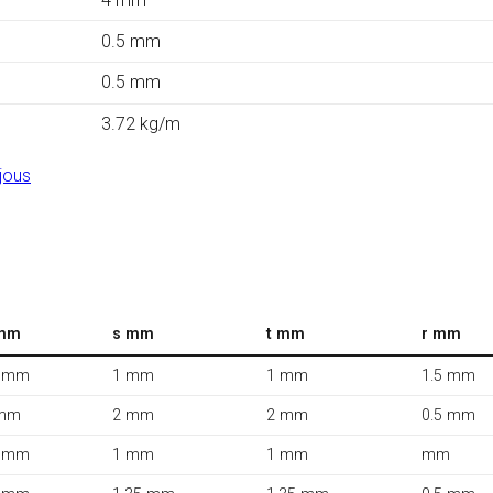
0.5 mm
0.5 mm
3.72 kg/m
jous
mm
s mm
t mm
r mm
 mm
1 mm
1 mm
1.5 mm
mm
2 mm
2 mm
0.5 mm
 mm
1 mm
1 mm
mm