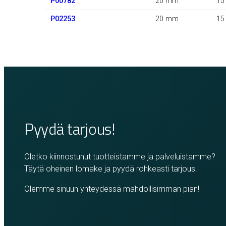
P00782
20 mm
15
P02253
20 mm
15
Pyydä tarjous!
Oletko kiinnostunut tuotteistamme ja palveluistamme?
Täytä oheinen lomake ja pyydä rohkeasti tarjous.
Olemme sinuun yhteydessä mahdollisimman pian!