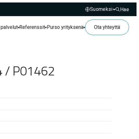
Hae
Hae sivusto
 palvelut
Referenssit
Purso yrityksenä
Ota yhteyttä
4 / P01462