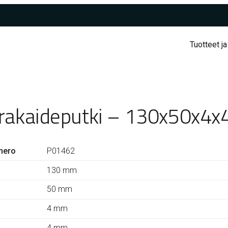
Tuotteet ja
rakaideputki – 130x50x4x
mero
P01462
130 mm
50 mm
4 mm
4 mm