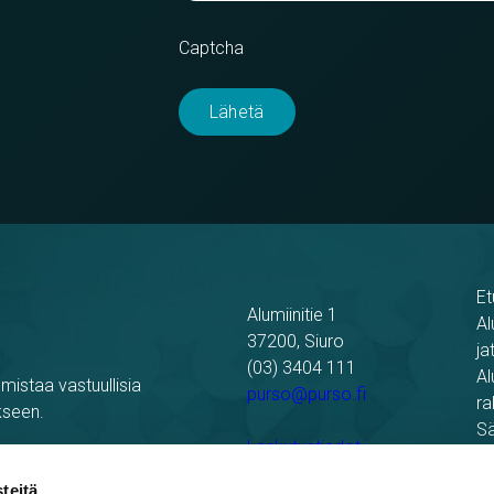
Captcha
Et
Alumiinitie 1
Al
37200, Siuro
ja
(03) 3404 111
Al
mistaa vastuullisia
purso@purso.fi
ra
kseen.
Sä
Laskutustiedot
Re
Pu
teitä