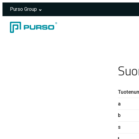
Purso Group
Siirry sisältöön
Header rendered server-side.
Suo
Tuotenu
a
b
s
t