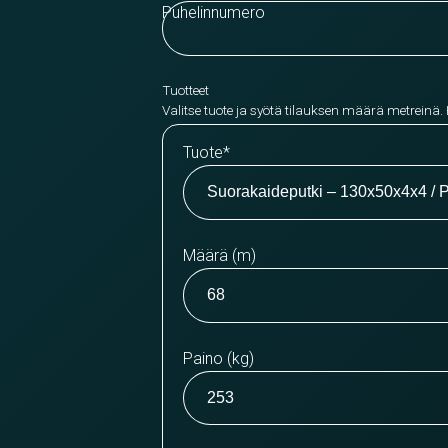
Puhelinnumero
Tuotteet
Valitse tuote ja syötä tilauksen määrä metreinä.
Tuote
*
Määrä (m)
Paino (kg)