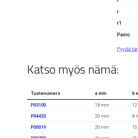
r
r1
Paino
Pyydä tar
Katso myös nämä:
Tuotenumero
a mm
b 
P03100
18 mm
12
P04432
20 mm
8 
P00019
20 mm
15