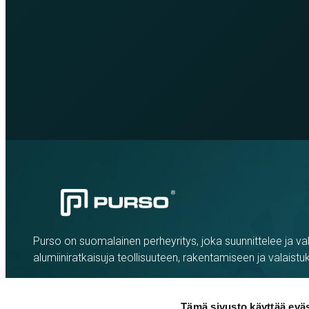
Purso on suomalainen perheyritys, joka suunnittelee ja val
alumiiniratkaisuja teollisuuteen, rakentamiseen ja valaistu
Tämä sivusto käyttää eväs