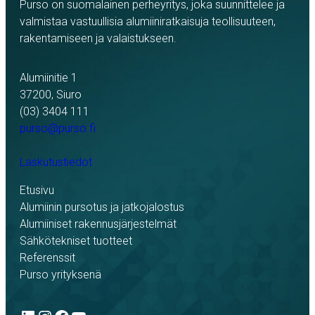
Purso on suomalainen perheyritys, joka suunnittelee ja
valmistaa vastuullisia alumiiniratkaisuja teollisuuteen,
rakentamiseen ja valaistukseen.
Alumiinitie 1
37200, Siuro
(03) 3404 111
purso@purso.fi
Laskutustiedot
Etusivu
Alumiinin pursotus ja jatkojalostus
Alumiiniset rakennusjärjestelmät
Sähkötekniset tuotteet
Referenssit
Purso yrityksenä