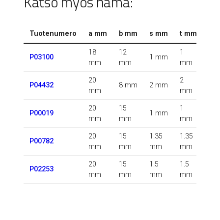
Katso myös nämä:
Tuotenumero
a mm
b mm
s mm
t mm
r 
18
12
1
1.5
P03100
1 mm
mm
mm
mm
m
20
2
0.5
P04432
8 mm
2 mm
mm
mm
m
20
15
1
P00019
1 mm
m
mm
mm
mm
20
15
1.35
1.35
0.5
P00782
mm
mm
mm
mm
m
20
15
1.5
1.5
P02253
m
mm
mm
mm
mm