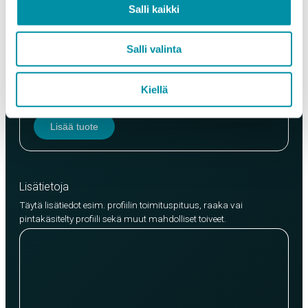
Salli kaikki
Salli valinta
Laatu
EN AW-6063 (min. 250kg)
EN AW-6082 (min. 500kg)
Kiellä
Lisää tuote
Lisätietoja
Täytä lisätiedot esim. profiilin toimituspituus, raaka vai
pintakäsitelty profiili sekä muut mahdolliset toiveet.