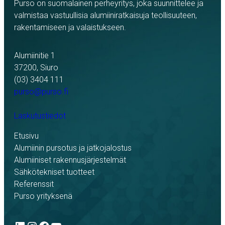
Purso on suomalainen perheyritys, joka suunnittelee ja
valmistaa vastuullisia alumiiniratkaisuja teollisuuteen,
rakentamiseen ja valaistukseen.
Alumiinitie 1
37200, Siuro
(03) 3404 111
purso@purso.fi
Laskutustiedot
Etusivu
Alumiinin pursotus ja jatkojalostus
Alumiiniset rakennusjärjestelmät
Sähkötekniset tuotteet
Referenssit
Purso yrityksenä