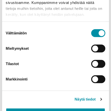
sivustoamme. Kumppanimme voivat yhdistää näitä
tietoja muihin tietoihin, joita olet antanut heille tai joita on
Puhelinnumero
kerätty, kun olet käyttänyt heidän palvelujaan.
Suostumuksen
Tuotteet
Välttämätön
valinta
Valitse tuote ja syötä tilauksen määrä metreinä. Huomioithan, että
valittu laatu määrittää tilauksen minimipainon.
Mieltymykset
Tuote
*
Tilastot
Määrä (m)
Markkinointi
Näytä tiedot
Paino (kg)