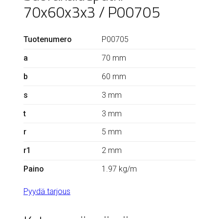
70x60x3x3 / P00705
Tuotenumero
P00705
a
70 mm
b
60 mm
s
3 mm
t
3 mm
r
5 mm
r1
2 mm
Paino
1.97 kg/m
Pyydä tarjous