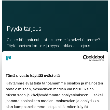
Pyydä tarjous!
Oletko kiinnostunut tuotteistamme ja palveluistamme?
Täytä oheinen lomake ja pyydä rohkeasti tarjous.
Olemme sinuun yhteydessä mahdollisimman pian!
Yritys
*
Tämä sivusto käyttää evästeitä
Käytämme evästeitä tarjoamamme sisällön ja mainosten
Yhteyshenkilö
*
räätälöimiseen, sosiaalisen median ominaisuuksien
tukemiseen ja kävijämäärämme analysoimiseen. Lisäksi
jaamme sosiaalisen median, mainosalan ja analytiikka-
Sähköposti
*
alan kumppaneillemme tietoja siitä, miten käytät