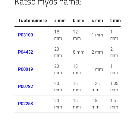
Katso myös nämä:
Tuotenumero
a mm
b mm
s mm
t mm
r 
18
12
1
1.5
P03100
1 mm
mm
mm
mm
m
20
2
0.5
P04432
8 mm
2 mm
mm
mm
m
20
15
1
P00019
1 mm
m
mm
mm
mm
20
15
1.35
1.35
0.5
P00782
mm
mm
mm
mm
m
20
15
1.5
1.5
P02253
m
mm
mm
mm
mm