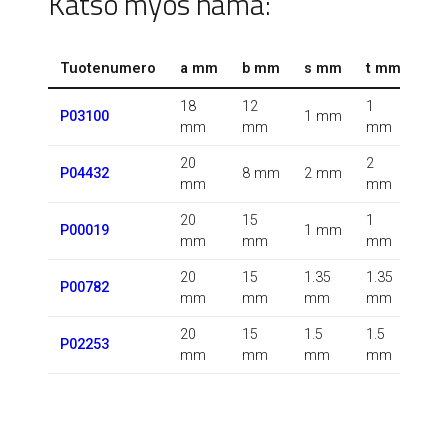
Katso myös nämä:
Tuotenumero
a mm
b mm
s mm
t mm
r 
18
12
1
1.5
P03100
1 mm
mm
mm
mm
m
20
2
0.5
P04432
8 mm
2 mm
mm
mm
m
20
15
1
P00019
1 mm
m
mm
mm
mm
20
15
1.35
1.35
0.5
P00782
mm
mm
mm
mm
m
20
15
1.5
1.5
P02253
m
mm
mm
mm
mm