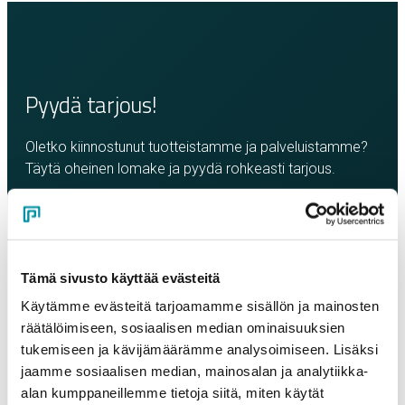
Pyydä tarjous!
Oletko kiinnostunut tuotteistamme ja palveluistamme?
Täytä oheinen lomake ja pyydä rohkeasti tarjous.
Olemme sinuun yhteydessä mahdollisimman pian!
Yritys
*
Tämä sivusto käyttää evästeitä
Käytämme evästeitä tarjoamamme sisällön ja mainosten
Yhteyshenkilö
*
räätälöimiseen, sosiaalisen median ominaisuuksien
tukemiseen ja kävijämäärämme analysoimiseen. Lisäksi
jaamme sosiaalisen median, mainosalan ja analytiikka-
Sähköposti
*
alan kumppaneillemme tietoja siitä, miten käytät