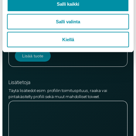
Salli kaikki
Salli valinta
Laatu
EN AW-6063 (min. 250kg)
EN AW-6082 (min. 500kg)
Kiellä
Lisää tuote
Lisätietoja
Täytä lisätiedot esim. profiilin toimituspituus, raaka vai
pintakäsitelty profiili sekä muut mahdolliset toiveet.