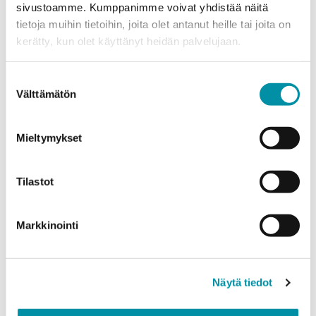
sivustoamme. Kumppanimme voivat yhdistää näitä
tietoja muihin tietoihin, joita olet antanut heille tai joita on
Puhelinnumero
kerätty, kun olet käyttänyt heidän palvelujaan.
Suostumuksen
Tuotteet
Välttämätön
valinta
Valitse tuote ja syötä tilauksen määrä metreinä. Huomioithan, että
valittu laatu määrittää tilauksen minimipainon.
Mieltymykset
Tuote
*
Tilastot
Määrä (m)
Markkinointi
Näytä tiedot
Paino (kg)