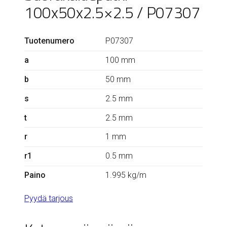
100x50x2.5×2.5 / P07307
Tuotenumero
P07307
a
100 mm
b
50 mm
s
2.5 mm
t
2.5 mm
r
1 mm
r1
0.5 mm
Paino
1.995 kg/m
Pyydä tarjous