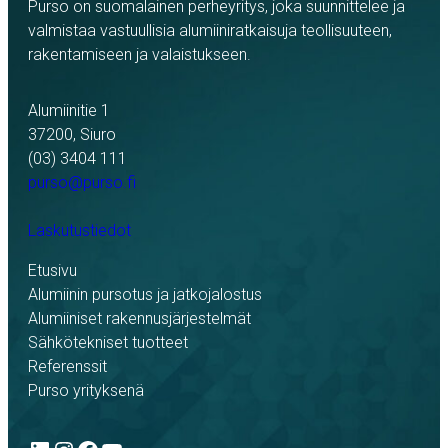
Purso on suomalainen perheyritys, joka suunnittelee ja
valmistaa vastuullisia alumiiniratkaisuja teollisuuteen,
rakentamiseen ja valaistukseen.
Alumiinitie 1
37200, Siuro
(03) 3404 111
purso@purso.fi
Laskutustiedot
Etusivu
Alumiinin pursotus ja jatkojalostus
Alumiiniset rakennusjärjestelmät
Sähkötekniset tuotteet
Referenssit
Purso yrityksenä