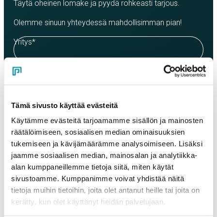
Täytä oheinen lomake ja pyydä rohkeasti tarjous.
Olemme sinuun yhteydessä mahdollisimman pian!
Yritys
*
Yhteyshenkilö
*
Tämä sivusto käyttää evästeitä
Sähköposti
*
Käytämme evästeitä tarjoamamme sisällön ja mainosten
räätälöimiseen, sosiaalisen median ominaisuuksien
tukemiseen ja kävijämäärämme analysoimiseen. Lisäksi
jaamme sosiaalisen median, mainosalan ja analytiikka-
Puhelinnumero
alan kumppaneillemme tietoja siitä, miten käytät
sivustoamme. Kumppanimme voivat yhdistää näitä
tietoja muihin tietoihin, joita olet antanut heille tai joita on
Tuotteet
kerätty, kun olet käyttänyt heidän palvelujaan.
Valitse tuote ja syötä tilauksen määrä metreinä. Huomioithan, että
valittu laatu määrittää tilauksen minimipainon.