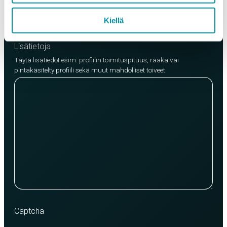
Lisää tuote
Kiellä
Lisätietoja
Täytä lisätiedot esim. profiilin toimituspituus, raaka vai
pintakäsitelty profiili sekä muut mahdolliset toiveet.
Captcha