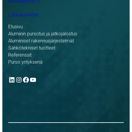
purso@purso.fi
Laskutustiedot
Etusivu
Alumiinin pursotus ja jatkojalostus
Alumiiniset rakennusjärjestelmät
Sähkötekniset tuotteet
Referenssit
Purso yrityksenä
LinkedIn
Instagram
Facebook
YouTube