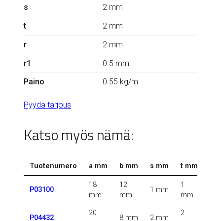
s
2 mm
t
2 mm
r
2 mm
r1
0.5 mm
Paino
0.55 kg/m
Pyydä tarjous
Katso myös nämä:
Tuotenumero
a mm
b mm
s mm
t mm
r 
18
12
1
1.5
P03100
1 mm
mm
mm
mm
m
20
2
0.5
P04432
8 mm
2 mm