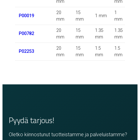
mm
mm
m
20
15
1
P00019
1 mm
m
mm
mm
mm
20
15
1.35
1.35
0.5
P00782
mm
mm
mm
mm
m
20
15
1.5
1.5
P02253
m
mm
mm
mm
mm
Pyydä tarjous!
Oletko kiinnostunut tuotteistamme ja palveluistamme?