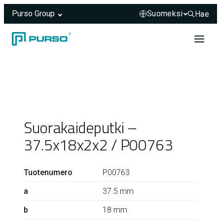
Purso Group
Hae
Hae sivus
Siirry sisältöön
Header rendered server-side.
Suorakaideputki –
37.5x18x2x2 / P00763
Tuotenumero
P00763
a
37.5 mm
b
18 mm