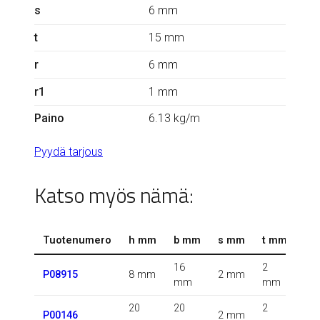
s
6 mm
t
15 mm
r
6 mm
r1
1 mm
Paino
6.13 kg/m
Pyydä tarjous
Katso myös nämä:
Tuotenumero
h mm
b mm
s mm
t mm
r 
16
2
0.3
P08915
8 mm
2 mm
mm
mm
m
20
20
2
1.6
P00146
2 mm