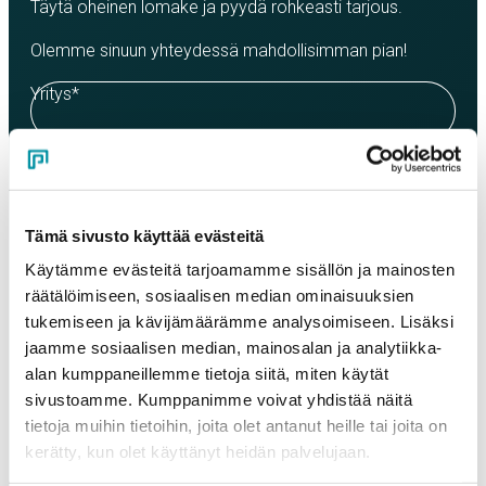
Täytä oheinen lomake ja pyydä rohkeasti tarjous.
Olemme sinuun yhteydessä mahdollisimman pian!
Yritys
*
Yhteyshenkilö
*
Tämä sivusto käyttää evästeitä
Sähköposti
*
Käytämme evästeitä tarjoamamme sisällön ja mainosten
räätälöimiseen, sosiaalisen median ominaisuuksien
tukemiseen ja kävijämäärämme analysoimiseen. Lisäksi
jaamme sosiaalisen median, mainosalan ja analytiikka-
Puhelinnumero
alan kumppaneillemme tietoja siitä, miten käytät
sivustoamme. Kumppanimme voivat yhdistää näitä
tietoja muihin tietoihin, joita olet antanut heille tai joita on
Tuotteet
kerätty, kun olet käyttänyt heidän palvelujaan.
Valitse tuote ja syötä tilauksen määrä metreinä. Huomioithan, että
valittu laatu määrittää tilauksen minimipainon.