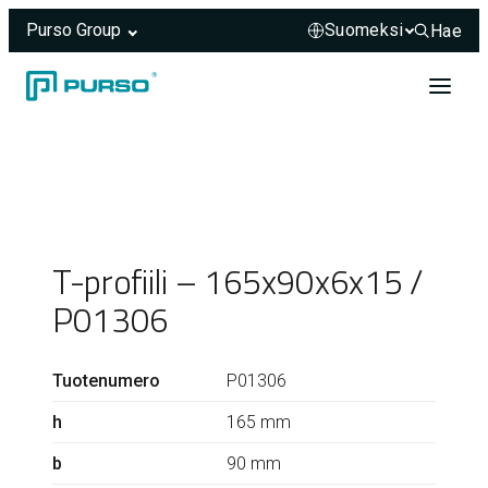
Purso Group
Hae
Hae sivus
Siirry sisältöön
Header rendered server-side.
T-profiili – 165x90x6x15 /
P01306
Tuotenumero
P01306
h
165 mm
b
90 mm