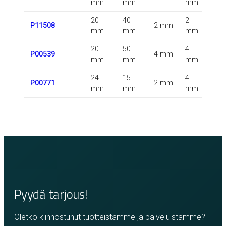
mm
mm
mm
m
20
40
2
0.5
P11508
2 mm
mm
mm
mm
m
20
50
4
P00539
4 mm
m
mm
mm
mm
24
15
4
1.6
P00771
2 mm
mm
mm
mm
m
Pyydä tarjous!
Oletko kiinnostunut tuotteistamme ja palveluistamme?