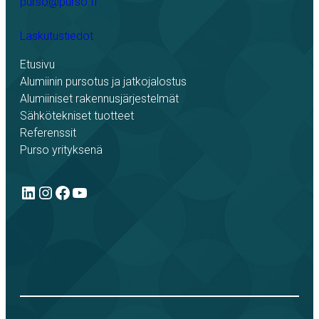
purso@purso.fi
Laskutustiedot
Etusivu
Alumiinin pursotus ja jatkojalostus
Alumiiniset rakennusjärjestelmät
Sähkötekniset tuotteet
Referenssit
Purso yrityksenä
LinkedIn
Instagram
Facebook
YouTube