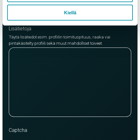
Lisää tuote
Kiellä
Lisätietoja
Täytä lisätiedot esim. profiilin toimituspituus, raaka vai
pintakäsitelty profiili sekä muut mahdolliset toiveet.
Captcha