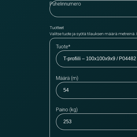
Puhelinnumero
Tuotteet
Valitse tuote ja syötä tilauksen määrä metreinä.
Tuote
*
Määrä (m)
Paino (kg)