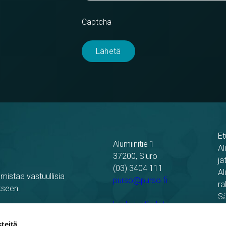
Captcha
Et
Alumiinitie 1
Al
37200, Siuro
ja
(03) 3404 111
Al
mistaa vastuullisia
purso@purso.fi
ra
kseen.
Sä
Laskutustiedot
Re
Pu
teitä