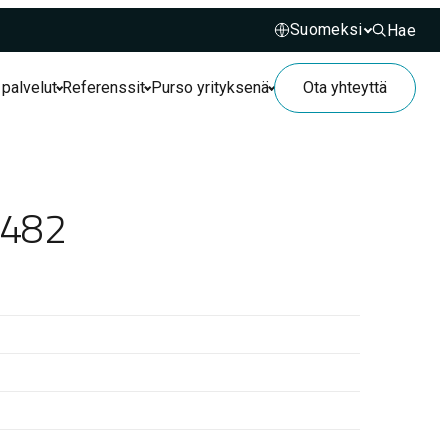
Hae
Hae sivusto
 palvelut
Referenssit
Purso yrityksenä
Ota yhteyttä
4482