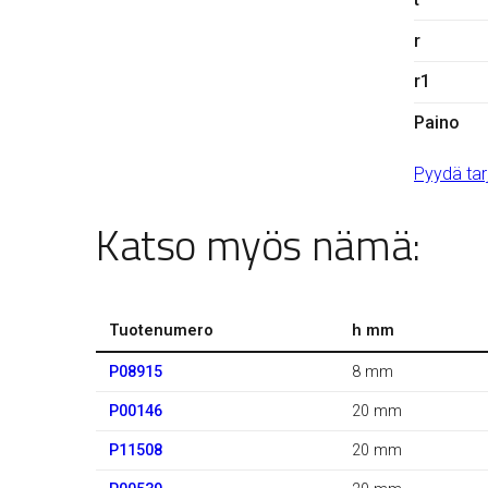
r
r1
Paino
Pyydä tar
Katso myös nämä:
Tuotenumero
h mm
P08915
8 mm
P00146
20 mm
P11508
20 mm