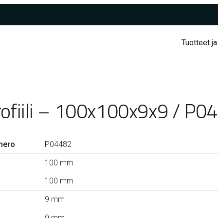
Tuotteet ja
rofiili – 100x100x9x9 / P0
mero
P04482
100 mm
100 mm
9 mm
9 mm