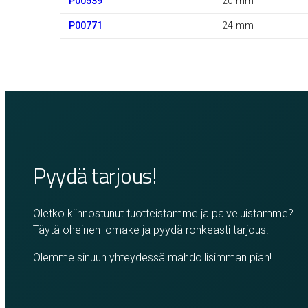
P00539
20 mm
P00771
24 mm
Pyydä tarjous!
Oletko kiinnostunut tuotteistamme ja palveluistamme?
Täytä oheinen lomake ja pyydä rohkeasti tarjous.
Olemme sinuun yhteydessä mahdollisimman pian!