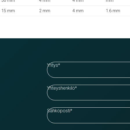
50 mm
4 mm
4 mm
mm
15 mm
2 mm
4 mm
1.6 mm
Yritys
*
Yhteyshenkilö
*
Sähköposti
*