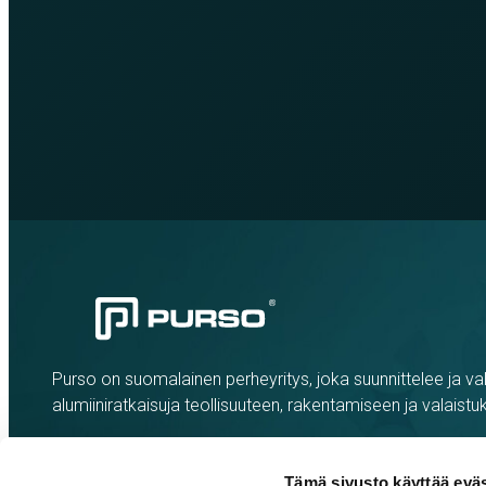
Purso on suomalainen perheyritys, joka suunnittelee ja val
alumiiniratkaisuja teollisuuteen, rakentamiseen ja valaistu
Tämä sivusto käyttää eväs