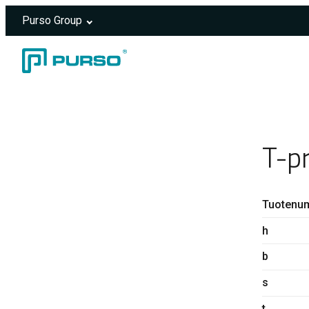
Purso Group
Siirry sisältöön
Header rendered server-side.
T-p
Tuotenu
h
b
s
t