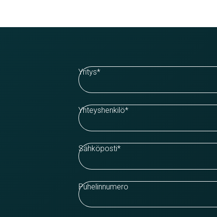
Yritys
*
Yhteyshenkilö
*
Sähköposti
*
Puhelinnumero