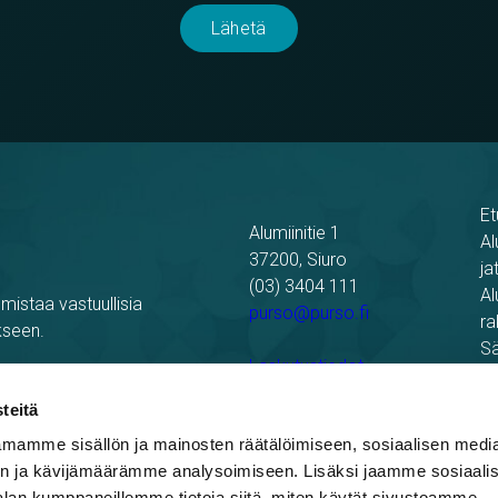
Et
Alumiinitie 1
Al
37200, Siuro
ja
(03) 3404 111
Al
mistaa vastuullisia
purso@purso.fi
ra
kseen.
Sä
Laskutustiedot
Re
Pu
teitä
mamme sisällön ja mainosten räätälöimiseen, sosiaalisen medi
n ja kävijämäärämme analysoimiseen. Lisäksi jaamme sosiaali
alan kumppaneillemme tietoja siitä, miten käytät sivustoamme.