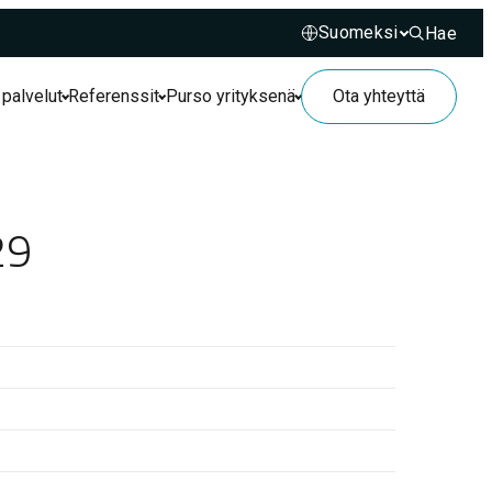
Hae
Hae sivusto
 palvelut
Referenssit
Purso yrityksenä
Ota yhteyttä
29