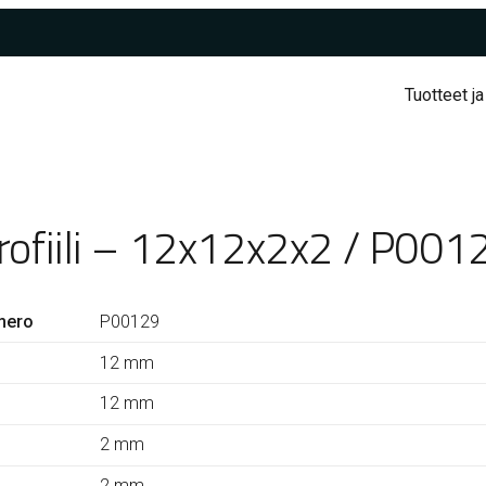
Tuotteet ja
rofiili – 12x12x2x2 / P001
mero
P00129
12 mm
12 mm
2 mm
2 mm