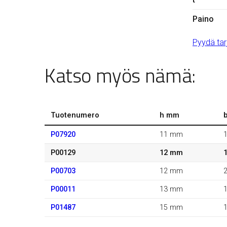
Paino
Pyydä tar
Katso myös nämä:
Tuotenumero
h mm
P07920
11 mm
P00129
12 mm
P00703
12 mm
P00011
13 mm
P01487
15 mm