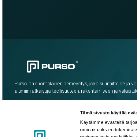
Purso on suomalainen perheyritys, joka suunnittelee ja val
alumiiniratkaisuja teollisuuteen, rakentamiseen ja valaistu
Tämä sivusto käyttää eväs
Käytämme evästeitä tarjoa
ominaisuuksien tukemisee
mainosalan ja analytiikka-