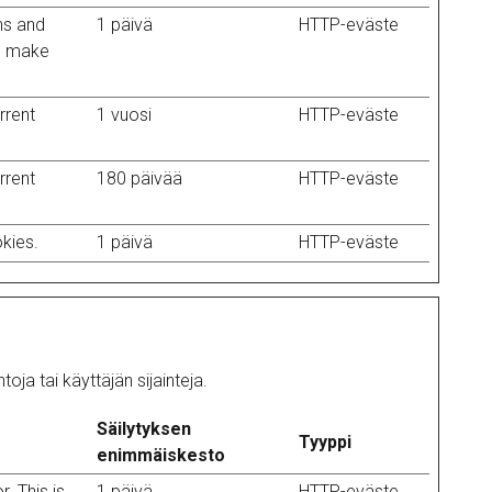
ns and
1 päivä
HTTP-eväste
to make
rrent
1 vuosi
HTTP-eväste
rrent
180 päivää
HTTP-eväste
kies.
1 päivä
HTTP-eväste
oja tai käyttäjän sijainteja.
Säilytyksen
Tyyppi
enimmäiskesto
r. This is
1 päivä
HTTP-eväste