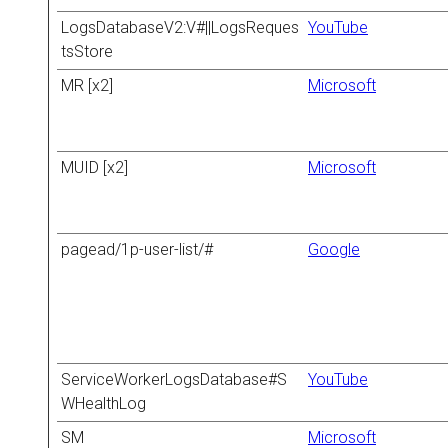
LogsDatabaseV2:V#||LogsReques
YouTube
tsStore
MR [x2]
Microsoft
MUID [x2]
Microsoft
pagead/1p-user-list/#
Google
ServiceWorkerLogsDatabase#S
YouTube
WHealthLog
SM
Microsoft