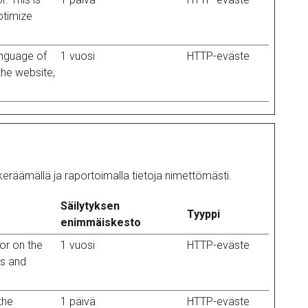
ptimize
anguage of
1 vuosi
HTTP-eväste
the website,
eräämällä ja raportoimalla tietoja nimettömästi.
Säilytyksen
Tyyppi
enimmäiskesto
or on the
1 vuosi
HTTP-eväste
ts and
the
1 päivä
HTTP-eväste