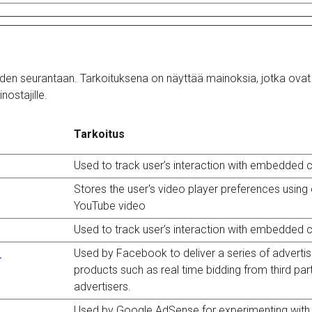
en seurantaan. Tarkoituksena on näyttää mainoksia, jotka ovat sopiv
ostajille.
Tarkoitus
Used to track user’s interaction with embedded 
Stores the user's video player preferences usi
YouTube video
Used to track user’s interaction with embedded 
.
Used by Facebook to deliver a series of advert
products such as real time bidding from third par
advertisers.
Used by Google AdSense for experimenting with