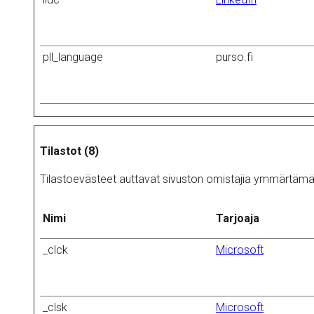
pll_language
purso.fi
Tilastot (8)
Tilastoevästeet auttavat sivuston omistajia ymmärtämää
Nimi
Tarjoaja
_clck
Microsoft
_clsk
Microsoft