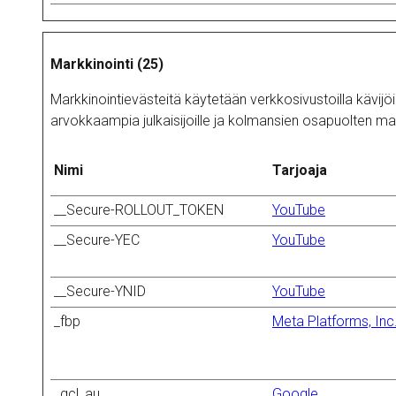
Markkinointi (25)
Markkinointievästeitä käytetään verkkosivustoilla kävijöid
arvokkaampia julkaisijoille ja kolmansien osapuolten main
Nimi
Tarjoaja
__Secure-ROLLOUT_TOKEN
YouTube
__Secure-YEC
YouTube
__Secure-YNID
YouTube
_fbp
Meta Platforms, Inc
_gcl_au
Google