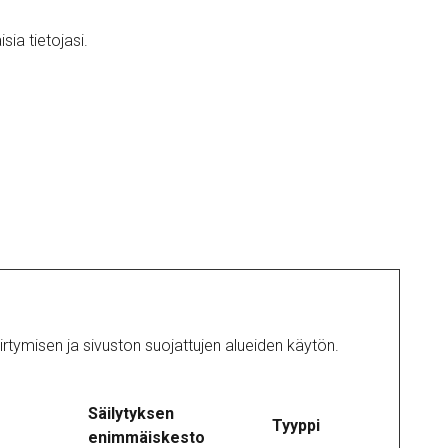
ia tietojasi.
rtymisen ja sivuston suojattujen alueiden käytön.
Säilytyksen
Tyyppi
enimmäiskesto