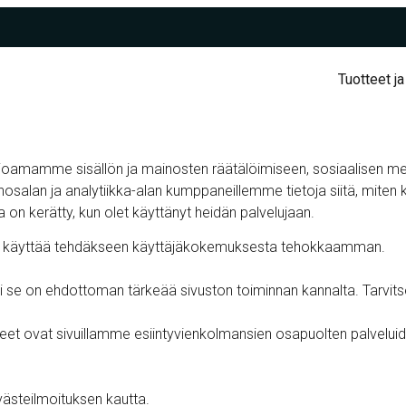
Tuotteet ja
rjoamamme sisällön ja mainosten räätälöimiseen, sosiaalisen 
nosalan ja analytiikka-alan kumppaneillemme tietoja siitä, mit
oita on kerätty, kun olet käyttänyt heidän palvelujaan.
oivat käyttää tehdäkseen käyttäjäkokemuksesta tehokkaamman.
äli se on ehdottoman tärkeää sivuston toiminnan kannalta. Tarvi
teet ovat sivuillamme esiintyvienkolmansien osapuolten palvelui
västeilmoituksen kautta.