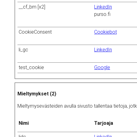
__cf_bm [x2]
LinkedIn
purso.fi
CookieConsent
Cookiebot
li_gc
LinkedIn
test_cookie
Google
Mieltymykset (2)
Mieltymysevästeiden avulla sivusto tallentaa tietoja, jotk
Nimi
Tarjoaja
lidc
LinkedIn