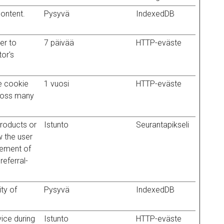
content.
Pysyvä
IndexedDB
er to
7 päivää
HTTP-eväste
tor's
e cookie
1 vuosi
HTTP-eväste
cross many
products or
Istunto
Seurantapikseli
 the user
rement of
referral-
ty of
Pysyvä
IndexedDB
vice during
Istunto
HTTP-eväste