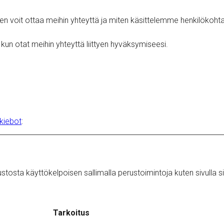
 voit ottaa meihin yhteyttä ja miten käsittelemme henkilökohtais
kun otat meihin yhteyttä liittyen hyväksymiseesi.
kiebot
:
sta käyttökelpoisen sallimalla perustoimintoja kuten sivulla sii
Tarkoitus