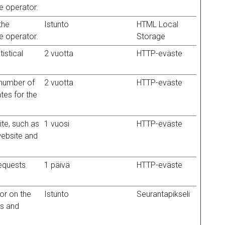
te operator.
the
Istunto
HTML Local
te operator.
Storage
istical
2 vuotta
HTTP-eväste
 number of
2 vuotta
HTTP-eväste
tes for the
ite, such as
1 vuosi
HTTP-eväste
website and
requests
1 päivä
HTTP-eväste
or on the
Istunto
Seurantapikseli
ts and