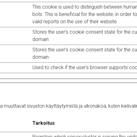
This cookie is used to distinguish between huma
bots. This is beneficial for the website, in order 
valid reports on the use of their website.
Stores the user's cookie consent state for the cu
domain
Stores the user's cookie consent state for the cu
domain
Used to check if the user's browser supports coo
a muuttavat sivuston käyttäytymistä ja ulkonäköä, kuten kielivalint
Tarkoitus
Registers which server-cluster is serving the visito