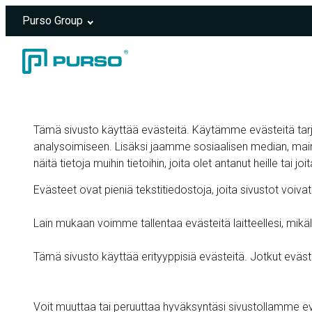
Purso Group
Siirry sisältöön
Header rendered server-side.
Tämä sivusto käyttää evästeitä. Käytämme evästeitä ta
analysoimiseen. Lisäksi jaamme sosiaalisen median, mai
näitä tietoja muihin tietoihin, joita olet antanut heille tai j
Evästeet ovat pieniä tekstitiedostoja, joita sivustot v
Lain mukaan voimme tallentaa evästeitä laitteellesi, mik
Tämä sivusto käyttää erityyppisiä evästeitä. Jotkut eväs
Voit muuttaa tai peruuttaa hyväksyntäsi sivustollamme e