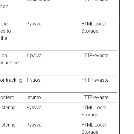
heir
 the
Pysyvä
HTML Local
ves to
Storage
 the
d on
1 päivä
HTTP-eväste
easure the
or tracking
1 vuosi
HTTP-eväste
content.
Istunto
HTTP-eväste
istering
Pysyvä
HTML Local
Storage
istering
Pysyvä
HTML Local
Storage