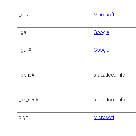
_cltk
Microsoft
_ga
Google
_ga_#
Google
_pk_id#
stats.docu.info
_pk_ses#
stats.docu.info
c.gif
Microsoft