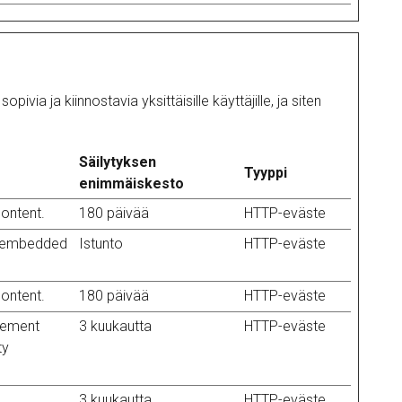
ia ja kiinnostavia yksittäisille käyttäjille, ja siten
Säilytyksen
Tyyppi
enimmäiskesto
content.
180 päivää
HTTP-eväste
ng embedded
Istunto
HTTP-eväste
content.
180 päivää
HTTP-eväste
isement
3 kuukautta
HTTP-eväste
ty
3 kuukautta
HTTP-eväste