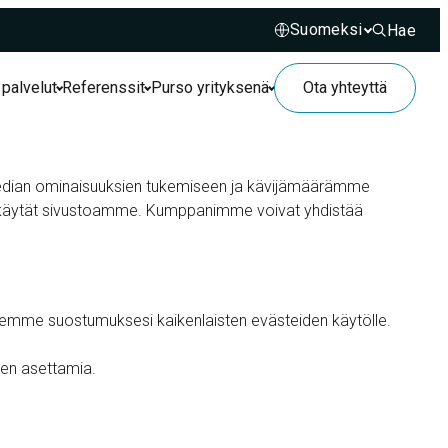
Hae
Hae sivusto
 palvelut
Referenssit
Purso yrityksenä
Ota yhteyttä
median ominaisuuksien tukemiseen ja kävijämäärämme
en käytät sivustoamme. Kumppanimme voivat yhdistää
tsemme suostumuksesi kaikenlaisten evästeiden käytölle.
den asettamia.