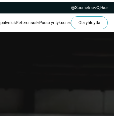
Hae
Hae sivusto
 palvelut
Referenssit
Purso yrityksenä
Ota yhteyttä