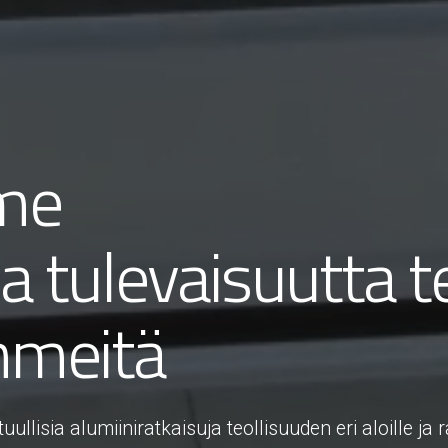
me
lia tulevaisuutta 
hmeitä
lisia alumiiniratkaisuja teollisuuden eri aloille ja