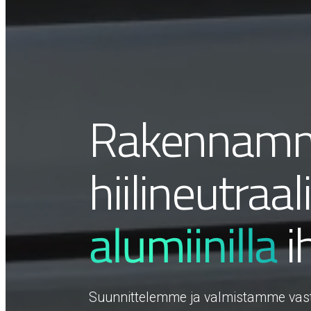
Rakennam
hiilineutraa
alumiinilla
i
Suunnittelemme ja valmistamme vastuul