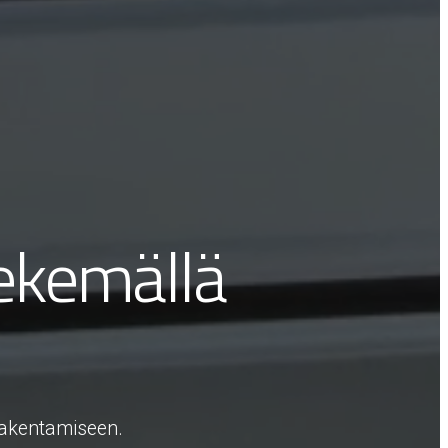
tekemällä
 rakentamiseen.