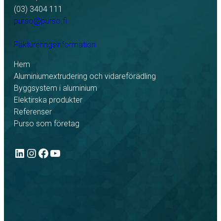
(03) 3404 111
purso@purso.fi
Faktureringsinformation
Hem
Aluminiumextrudering och vidareförädling
Byggsystem i aluminium
Elektirska produkter
Referenser
Purso som företag
LinkedIn
Instagram
Facebook
YouTube