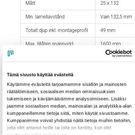
Mått
25 x 132
Min. lamellavstånd
Vain 132,5 mm
Totalt djup inkl. montageprofil
49 mm
Max. tillåten spännvidd
1600 mm
Ytbehandlingar
Tämä sivusto käyttää evästeitä
Pulverlackering
Käytämme evästeitä tarjoamamme sisällön ja mainosten
räätälöimiseen, sosiaalisen median ominaisuuksien
Pulverlackering ger en extremt slitstark yta. Du kan fritt
tukemiseen ja kävijämäärämme analysoimiseen. Lisäksi
välja färg och glansgrad enligt dina önskemål. I Pursos
jaamme sosiaalisen median, mainosalan ja analytiikka-alan
egen pulverlackeringsanläggning kan man också blanda
kumppaneillemme tietoja siitä, miten käytät sivustoamme.
färger med texturerade och pärlemorskimrande
Kumppanimme voivat yhdistää näitä tietoja muihin tietoihin,
effekter.
joita olet antanut heille tai joita on kerätty, kun olet
käyttänyt heidän palvelujaan.