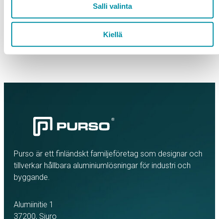
Salli valinta
av parkeringshus
dwg-Fil
Teknisk broschyr
Kiellä
Purso är ett finländskt familjeföretag som designar och
tillverkar hållbara aluminiumlösningar för industri och
byggande.
Alumiinitie 1
37200, Siuro