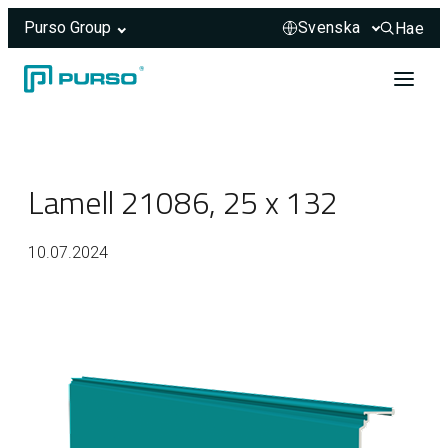
Purso Group
Hae
Hae sivus
Hoppa till innehåll
Header rendered server-side.
Lamell 21086, 25 x 132
10.07.2024