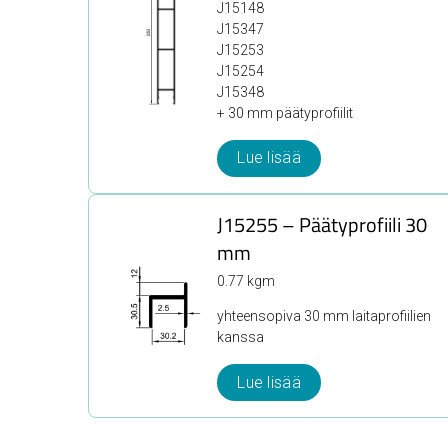
J15148
J15347
J15253
J15254
J15348
+ 30 mm päätyprofiilit
Lue lisää
J15255 – Päätyprofiili 30
mm
0.77 kgm
yhteensopiva 30 mm laitaprofiilien
kanssa
Lue lisää