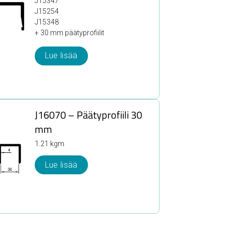
J15347
J15254
J15348
+ 30 mm päätyprofiilit
Lue lisää
J16070 – Päätyprofiili 30
mm
1.21 kgm
Lue lisää