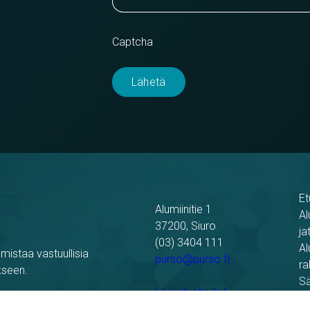
Captcha
Et
Alumiinitie 1
Al
37200, Siuro
ja
(03) 3404 111
Al
mistaa vastuullisia
purso@purso.fi
ra
kseen.
Sä
Laskutustiedot
Re