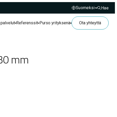
Hae
Hae sivusto
 palvelut
Referenssit
Purso yrityksenä
Ota yhteyttä
i 30 mm