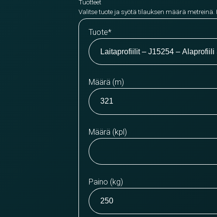
Tuotteet
Valitse tuote ja syötä tilauksen määrä metreinä.
Tuote
*
Määrä (m)
Määrä (kpl)
Paino (kg)