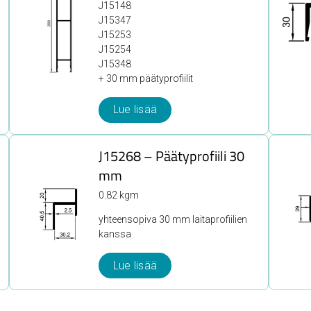
J15148
J15347
J15253
J15254
J15348
+ 30 mm päätyprofiilit
Lue lisää
J15268 – Päätyprofiili 30
mm
0.82 kgm
yhteensopiva 30 mm laitaprofiilien
kanssa
Lue lisää