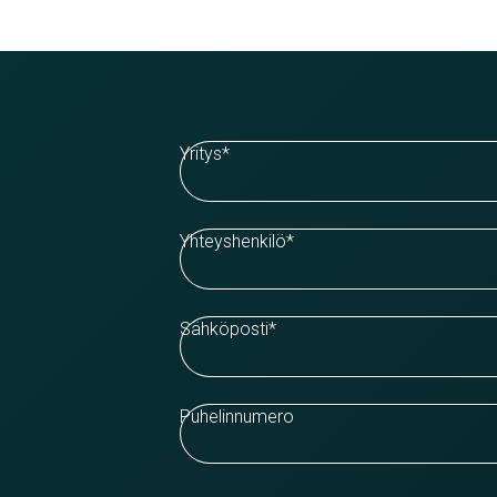
Yritys
*
Yhteyshenkilö
*
Sähköposti
*
Puhelinnumero