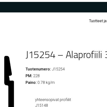
Tuotteet ja
J15254 – Alaprofiil
Tuotenumero:
J15254
PM:
228
Paino:
0.78 kg/m
yhteensopivat profiilit
J15148