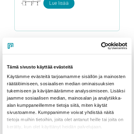
Lue lisää
Tämä sivusto käyttää evästeitä
Käytämme evästeitä tarjoamamme sisällön ja mainosten
räätälöimiseen, sosiaalisen median ominaisuuksien
Pyydä tarjous!
tukemiseen ja kävijämäärämme analysoimiseen. Lisäksi
jaamme sosiaalisen median, mainosalan ja analytiikka-
Oletko kiinnostunut tuotteistamme ja palveluistamme?
alan kumppaneillemme tietoja siitä, miten käytät
Täytä oheinen lomake ja pyydä rohkeasti tarjous.
sivustoamme. Kumppanimme voivat yhdistää näitä
tietoja muihin tietoihin, joita olet antanut heille tai joita on
Olemme sinuun yhteydessä mahdollisimman pian!
kerätty, kun olet käyttänyt heidän palvelujaan.
Yritys
*