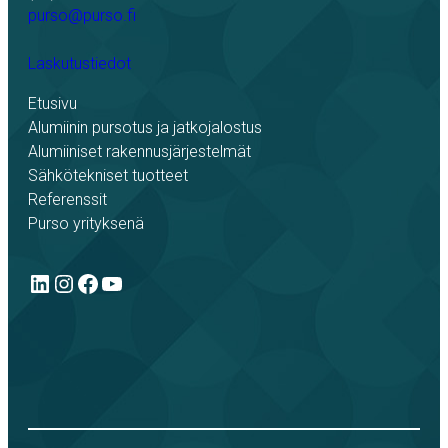
purso@purso.fi
Laskutustiedot
Etusivu
Alumiinin pursotus ja jatkojalostus
Alumiiniset rakennusjärjestelmät
Sähkötekniset tuotteet
Referenssit
Purso yrityksenä
LinkedIn
Instagram
Facebook
YouTube