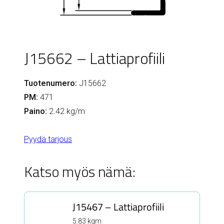
J15662 – Lattiaprofiili
Tuotenumero:
J15662
PM:
471
Paino:
2.42 kg/m
Pyydä tarjous
Katso myös nämä:
J15467 – Lattiaprofiili
5.83 kgm