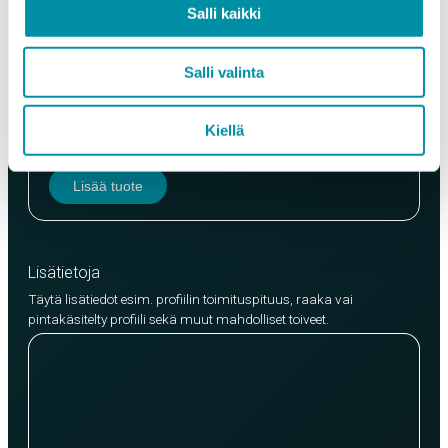
Salli kaikki
Salli valinta
Laatu
EN AW-6063 (min. 250kg)
Kiellä
EN AW-6082 (min. 500kg)
Lisää tuote
Lisätietoja
Täytä lisätiedot esim. profiilin toimituspituus, raaka vai
pintakäsitelty profiili sekä muut mahdolliset toiveet.