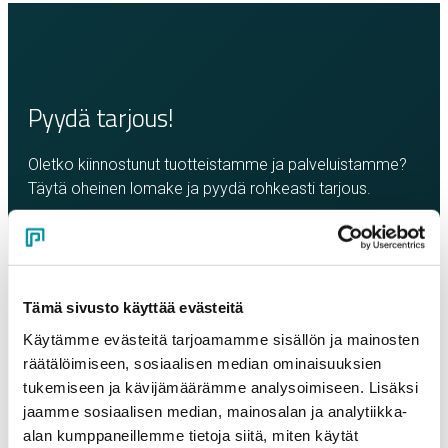
Pyydä tarjous!
Oletko kiinnostunut tuotteistamme ja palveluistamme?
Täytä oheinen lomake ja pyydä rohkeasti tarjous.
Olemme sinuun yhteydessä mahdollisimman pian!
Yritys
*
Tämä sivusto käyttää evästeitä
Käytämme evästeitä tarjoamamme sisällön ja mainosten
Yhteyshenkilö
*
räätälöimiseen, sosiaalisen median ominaisuuksien
tukemiseen ja kävijämäärämme analysoimiseen. Lisäksi
jaamme sosiaalisen median, mainosalan ja analytiikka-
Sähköposti
*
alan kumppaneillemme tietoja siitä, miten käytät