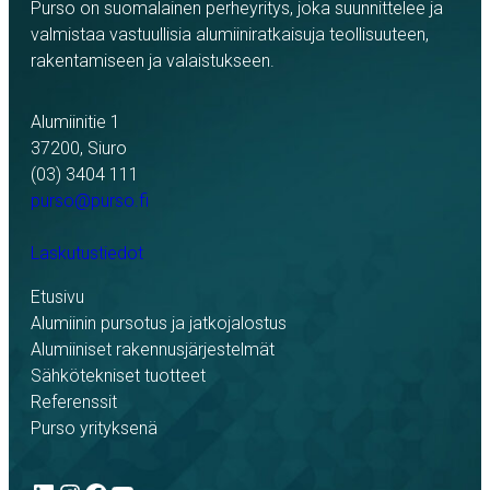
Purso on suomalainen perheyritys, joka suunnittelee ja
valmistaa vastuullisia alumiiniratkaisuja teollisuuteen,
rakentamiseen ja valaistukseen.
Alumiinitie 1
37200, Siuro
(03) 3404 111
purso@purso.fi
Laskutustiedot
Etusivu
Alumiinin pursotus ja jatkojalostus
Alumiiniset rakennusjärjestelmät
Sähkötekniset tuotteet
Referenssit
Purso yrityksenä