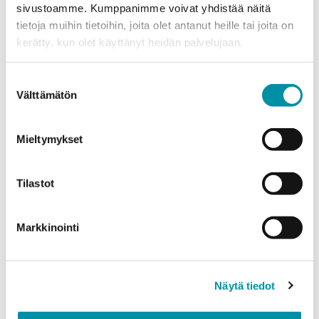
sivustoamme. Kumppanimme voivat yhdistää näitä
tietoja muihin tietoihin, joita olet antanut heille tai joita on
Puhelinnumero
kerätty, kun olet käyttänyt heidän palvelujaan.
Suostumuksen
Välttämätön
Tuotteet
valinta
Valitse tuote ja syötä tilauksen määrä metreinä. Huomioithan, että
valittu laatu määrittää tilauksen minimipainon.
Mieltymykset
Tuote
*
Tilastot
Määrä (m)
Markkinointi
Näytä tiedot
Paino (kg)