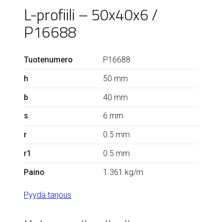
L-profiili – 50x40x6 /
P16688
Tuotenumero
P16688
h
50 mm
b
40 mm
s
6 mm
r
0.5 mm
r1
0.5 mm
Paino
1.361 kg/m
Pyydä tarjous