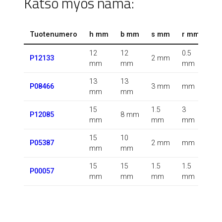
Katso myös nämä:
Tuotenumero
h mm
b mm
s mm
r mm
r1
12
12
0.5
0.5
P12133
2 mm
mm
mm
mm
m
13
13
0.5
P08466
3 mm
mm
mm
mm
m
15
1.5
3
0.5
P12085
8 mm
mm
mm
mm
m
15
10
P05387
2 mm
mm
m
mm
mm
15
15
1.5
1.5
P00057
m
mm
mm
mm
mm