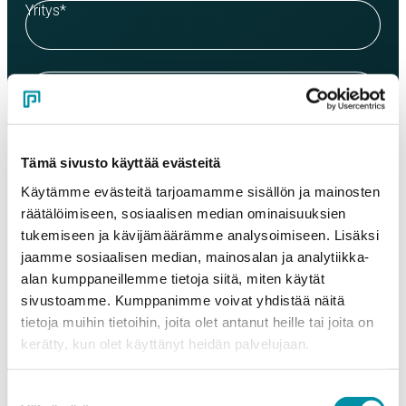
Yritys
*
Yhteyshenkilö
*
Sähköposti
*
Tämä sivusto käyttää evästeitä
Käytämme evästeitä tarjoamamme sisällön ja mainosten
räätälöimiseen, sosiaalisen median ominaisuuksien
Puhelinnumero
tukemiseen ja kävijämäärämme analysoimiseen. Lisäksi
jaamme sosiaalisen median, mainosalan ja analytiikka-
alan kumppaneillemme tietoja siitä, miten käytät
Tuotteet
sivustoamme. Kumppanimme voivat yhdistää näitä
Valitse tuote ja syötä tilauksen määrä metreinä. Huomioithan, että
tietoja muihin tietoihin, joita olet antanut heille tai joita on
valittu laatu määrittää tilauksen minimipainon.
kerätty, kun olet käyttänyt heidän palvelujaan.
Tuote
*
Suostumuksen