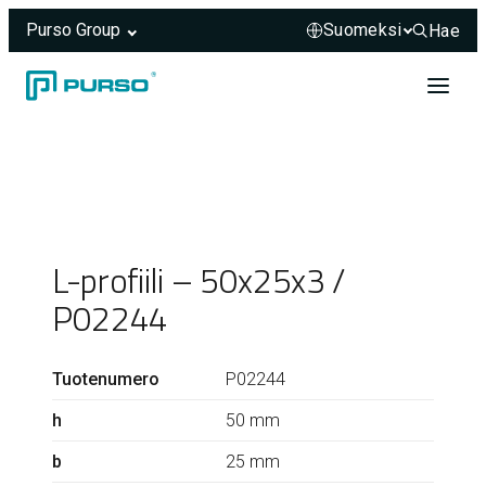
Purso Group
Hae
Hae sivus
Siirry sisältöön
Header rendered server-side.
L-profiili – 50x25x3 /
P02244
Tuotenumero
P02244
h
50 mm
b
25 mm