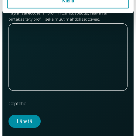
Kiellä
Lisätietoja
Täytä lisätiedot esim. profiilin toimituspituus, raaka vai
pintakäsitelty profiili sekä muut mahdolliset toiveet.
Captcha