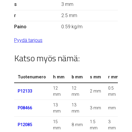
s
3 mm
r
2.5 mm
Paino
0.59 kg/m
Pyydä tarjous
Katso myös nämä:
Tuotenumero
h mm
b mm
s mm
r mm
r1
12
12
0.5
0.5
P12133
2 mm
mm
mm
mm
m
13
13
0.5
P08466
3 mm
mm
mm
mm
m
15
1.5
3
0.5
P12085
8 mm
mm
mm
mm
m