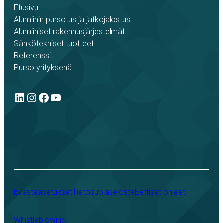
Etusivu
Alumiinin pursotus ja jatkojalostus
Alumiiniset rakennusjärjestelmät
Sähkötekniset tuotteet
Referenssit
Purso yrityksenä
LinkedIn
Instagram
Facebook
YouTube
Evästeasetukset
Tietosuojaseloste
Eettiset ohjeet
Whistleblowing