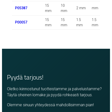
15
10
P05387
2 mm
mm
m
mm
mm
15
15
1.5
1.5
P00057
m
mm
mm
mm
mm
Pyydä tarjous!
Oletko kiinnostunut tuotteistamme ja palveluistamme?
Täytä oheinen lomake ja pyydä rohkeasti tarjous.
Olemme sinuun yhteydessä mahdollisimman pian!