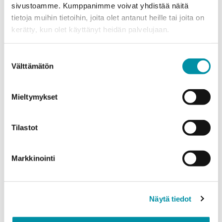
sivustoamme. Kumppanimme voivat yhdistää näitä
tietoja muihin tietoihin, joita olet antanut heille tai joita on
Puhelinnumero
kerätty, kun olet käyttänyt heidän palvelujaan.
Suostumuksen
Välttämätön
Tuotteet
valinta
Valitse tuote ja syötä tilauksen määrä metreinä. Huomioithan, että
valittu laatu määrittää tilauksen minimipainon.
Mieltymykset
Tuote
*
Tilastot
Määrä (m)
Markkinointi
Näytä tiedot
Paino (kg)