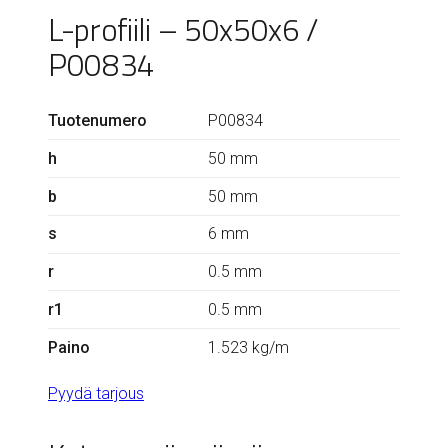
L-profiili – 50x50x6 /
P00834
Tuotenumero
P00834
h
50 mm
b
50 mm
s
6 mm
r
0.5 mm
r1
0.5 mm
Paino
1.523 kg/m
Pyydä tarjous