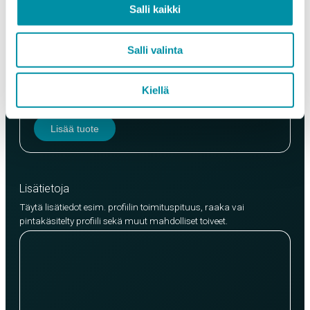
Salli kaikki
Salli valinta
Laatu
EN AW-6063 (min. 250kg)
Kiellä
EN AW-6082 (min. 500kg)
Lisää tuote
Lisätietoja
Täytä lisätiedot esim. profiilin toimituspituus, raaka vai
pintakäsitelty profiili sekä muut mahdolliset toiveet.