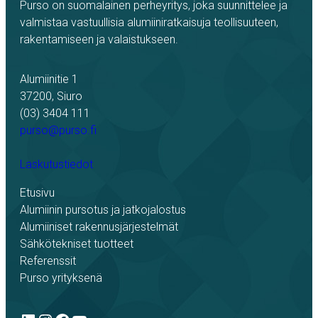
Purso on suomalainen perheyritys, joka suunnittelee ja
valmistaa vastuullisia alumiiniratkaisuja teollisuuteen,
rakentamiseen ja valaistukseen.
Alumiinitie 1
37200, Siuro
(03) 3404 111
purso@purso.fi
Laskutustiedot
Etusivu
Alumiinin pursotus ja jatkojalostus
Alumiiniset rakennusjärjestelmät
Sähkötekniset tuotteet
Referenssit
Purso yrityksenä