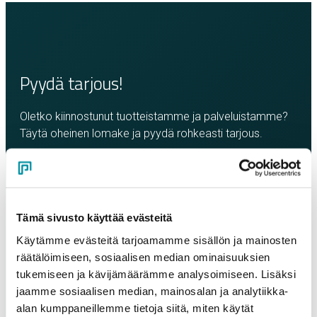
Pyydä tarjous!
Oletko kiinnostunut tuotteistamme ja palveluistamme?
Täytä oheinen lomake ja pyydä rohkeasti tarjous.
Olemme sinuun yhteydessä mahdollisimman pian!
Yritys
*
Tämä sivusto käyttää evästeitä
Käytämme evästeitä tarjoamamme sisällön ja mainosten
Yhteyshenkilö
*
räätälöimiseen, sosiaalisen median ominaisuuksien
tukemiseen ja kävijämäärämme analysoimiseen. Lisäksi
jaamme sosiaalisen median, mainosalan ja analytiikka-
Sähköposti
*
alan kumppaneillemme tietoja siitä, miten käytät