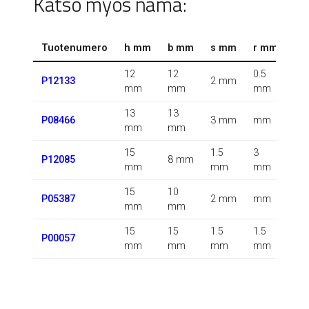
Katso myös nämä:
Tuotenumero
h mm
b mm
s mm
r mm
r1
12
12
0.5
0.5
P12133
2 mm
mm
mm
mm
m
13
13
0.5
P08466
3 mm
mm
mm
mm
m
15
1.5
3
0.5
P12085
8 mm
mm
mm
mm
m
15
10
P05387
2 mm
mm
m
mm
mm
15
15
1.5
1.5
P00057
m
mm
mm
mm
mm