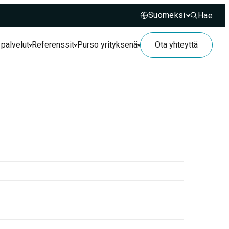
Hae
Hae sivusto
 palvelut
Referenssit
Purso yrityksenä
Ota yhteyttä