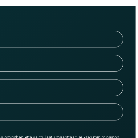
 Huomioithan, että valittu laatu määrittää tilauksen minimipainon.