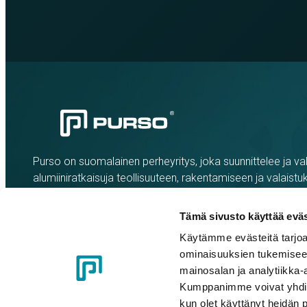
Purso on suomalainen perheyritys, joka suunnittelee ja val
alumiiniratkaisuja teollisuuteen, rakentamiseen ja valaistu
Tämä sivusto käyttää eväs
Käytämme evästeitä tarjoa
ominaisuuksien tukemisee
mainosalan ja analytiikka-
Kumppanimme voivat yhdistää 
kun olet käyttänyt heidän 