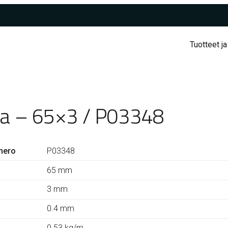
Tuotteet ja
ta – 65×3 / P03348
mero
P03348
65 mm
3 mm
0.4 mm
0.53 kg/m