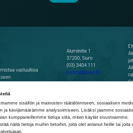
Et
Alumiinitie 1
Al
37200, Siuro
ja
(03) 3404 111
Al
mistaa vastuullisia
purso@purso.fi
ra
kseen.
Sä
Laskutustiedot
Re
teitä
Pu
mamme sisällön ja mainosten räätälöimiseen, sosiaalisen medi
n ja kävijämäärämme analysoimiseen. Lisäksi jaamme sosiaali
alan kumppaneillemme tietoja siitä, miten käytät sivustoamme.
näitä tietoja muihin tietoihin, joita olet antanut heille tai joita 
palvelujaan.