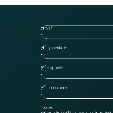
Yritys
*
Yhteyshenkilö
*
Sähköposti
*
Puhelinnumero
Tuotteet
Valitse tuote ja syötä tilauksen määrä metreinä.