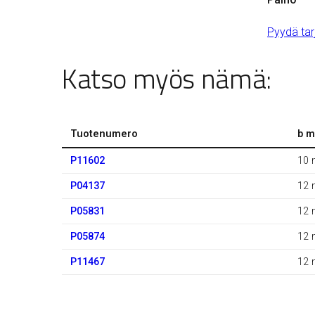
Pyydä tar
Katso myös nämä:
Tuotenumero
b 
P11602
10
P04137
12
P05831
12
P05874
12
P11467
12