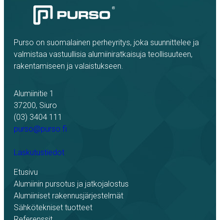
Purso on suomalainen perheyritys, joka suunnittelee ja
valmistaa vastuullisia alumiiniratkaisuja teollisuuteen,
rakentamiseen ja valaistukseen.
Alumiinitie 1
37200, Siuro
(03) 3404 111
purso@purso.fi
Laskutustiedot
Etusivu
Alumiinin pursotus ja jatkojalostus
Alumiiniset rakennusjärjestelmät
Sähkötekniset tuotteet
Referenssit