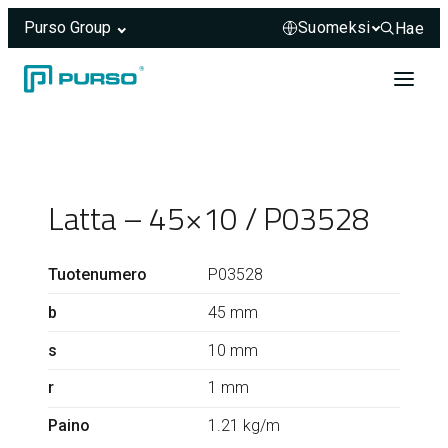
Purso Group
Hae
Hae sivus
Siirry sisältöön
Header rendered server-side.
Latta – 45×10 / P03528
Tuotenumero
P03528
b
45 mm
s
10 mm
r
1 mm
Paino
1.21 kg/m