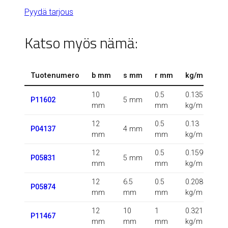
Pyydä tarjous
Katso myös nämä:
Tuotenumero
b mm
s mm
r mm
kg/m
10
0.5
0.135
P11602
5 mm
mm
mm
kg/m
12
0.5
0.13
P04137
4 mm
mm
mm
kg/m
12
0.5
0.159
P05831
5 mm
mm
mm
kg/m
12
6.5
0.5
0.208
P05874
mm
mm
mm
kg/m
12
10
1
0.321
P11467
mm
mm
mm
kg/m