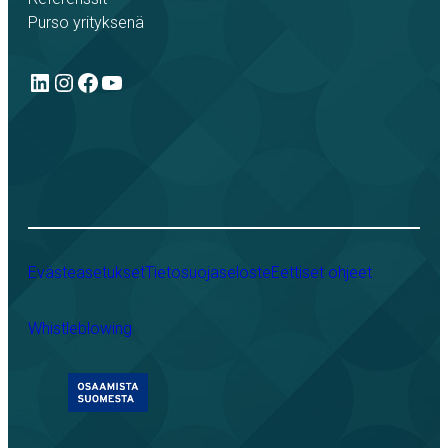
Purso yrityksenä
LinkedIn
Instagram
Facebook
YouTube
Evästeasetukset
Tietosuojaseloste
Eettiset ohjeet
Whistleblowing