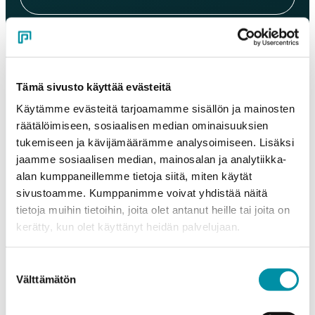
Sähköposti
*
Tämä sivusto käyttää evästeitä
Puhelinnumero
Käytämme evästeitä tarjoamamme sisällön ja mainosten
räätälöimiseen, sosiaalisen median ominaisuuksien
tukemiseen ja kävijämäärämme analysoimiseen. Lisäksi
Tuotteet
jaamme sosiaalisen median, mainosalan ja analytiikka-
Valitse tuote ja syötä tilauksen määrä metreinä. Huomioithan, että
alan kumppaneillemme tietoja siitä, miten käytät
valittu laatu määrittää tilauksen minimipainon.
sivustoamme. Kumppanimme voivat yhdistää näitä
Tuote
*
tietoja muihin tietoihin, joita olet antanut heille tai joita on
kerätty, kun olet käyttänyt heidän palvelujaan.
Suostumuksen
Määrä (m)
Välttämätön
valinta