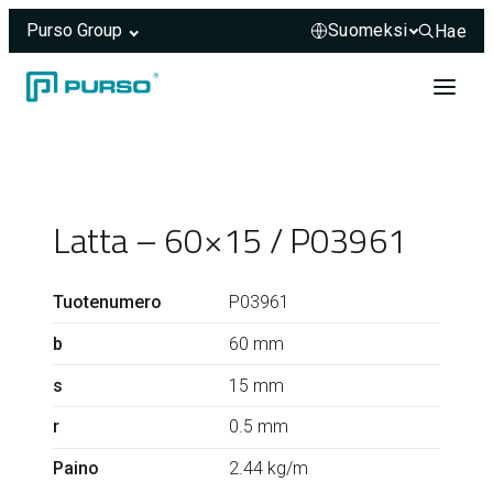
Purso Group
Hae
Hae sivus
Siirry sisältöön
Header rendered server-side.
Latta – 60×15 / P03961
Tuotenumero
P03961
b
60 mm
s
15 mm
r
0.5 mm
Paino
2.44 kg/m