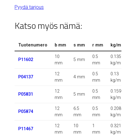
Pyydä tarjous
Katso myös nämä:
Tuotenumero
b mm
s mm
r mm
kg/m
10
0.5
0.135
P11602
5 mm
mm
mm
kg/m
12
0.5
0.13
P04137
4 mm
mm
mm
kg/m
12
0.5
0.159
P05831
5 mm
mm
mm
kg/m
12
6.5
0.5
0.208
P05874
mm
mm
mm
kg/m
12
10
1
0.321
P11467
mm
mm
mm
kg/m