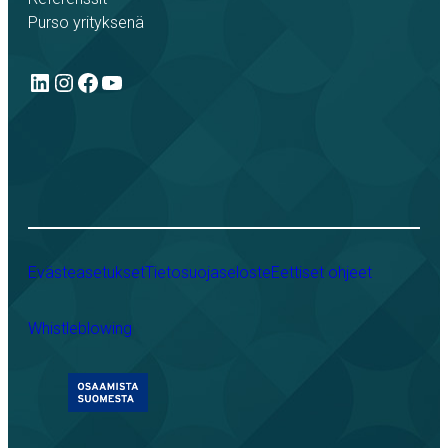
Purso yrityksenä
LinkedIn
Instagram
Facebook
YouTube
Evästeasetukset
Tietosuojaseloste
Eettiset ohjeet
Whistleblowing