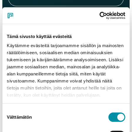
Sähköposti
*
Tämä sivusto käyttää evästeitä
Puhelinnumero
Käytämme evästeitä tarjoamamme sisällön ja mainosten
räätälöimiseen, sosiaalisen median ominaisuuksien
tukemiseen ja kävijämäärämme analysoimiseen. Lisäksi
Tuotteet
jaamme sosiaalisen median, mainosalan ja analytiikka-
Valitse tuote ja syötä tilauksen määrä metreinä. Huomioithan, että
alan kumppaneillemme tietoja siitä, miten käytät
valittu laatu määrittää tilauksen minimipainon.
sivustoamme. Kumppanimme voivat yhdistää näitä
Tuote
*
tietoja muihin tietoihin, joita olet antanut heille tai joita on
kerätty, kun olet käyttänyt heidän palvelujaan.
Suostumuksen
Määrä (m)
Välttämätön
valinta