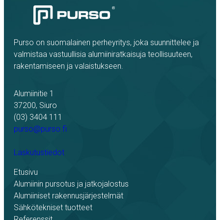
Purso on suomalainen perheyritys, joka suunnittelee ja
valmistaa vastuullisia alumiiniratkaisuja teollisuuteen,
rakentamiseen ja valaistukseen.
Alumiinitie 1
37200, Siuro
(03) 3404 111
purso@purso.fi
Laskutustiedot
Etusivu
Alumiinin pursotus ja jatkojalostus
Alumiiniset rakennusjärjestelmät
Sähkötekniset tuotteet
Referenssit