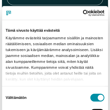
Sähköposti
*
Tämä sivusto käyttää evästeitä
Puhelinnumero
Käytämme evästeitä tarjoamamme sisällön ja mainosten
räätälöimiseen, sosiaalisen median ominaisuuksien
tukemiseen ja kävijämäärämme analysoimiseen. Lisäksi
Tuotteet
jaamme sosiaalisen median, mainosalan ja analytiikka-
Valitse tuote ja syötä tilauksen määrä metreinä. Huomioithan, että
alan kumppaneillemme tietoja siitä, miten käytät
valittu laatu määrittää tilauksen minimipainon.
sivustoamme. Kumppanimme voivat yhdistää näitä
Tuote
*
tietoja muihin tietoihin, joita olet antanut heille tai joita on
kerätty, kun olet käyttänyt heidän palvelujaan.
Suostumuksen
Määrä (m)
Välttämätön
valinta