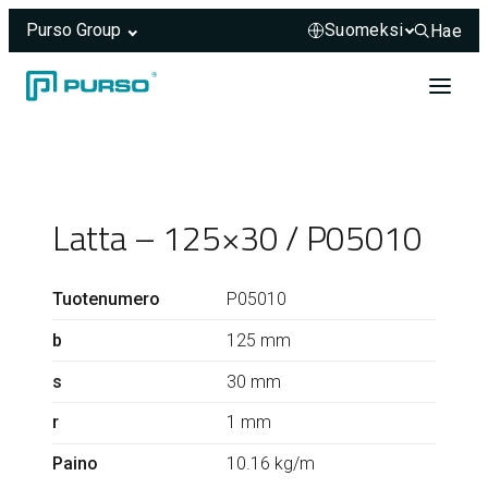
Purso Group
Hae
Hae sivus
Siirry sisältöön
Header rendered server-side.
Latta – 125×30 / P05010
Tuotenumero
P05010
b
125 mm
s
30 mm
r
1 mm
Paino
10.16 kg/m