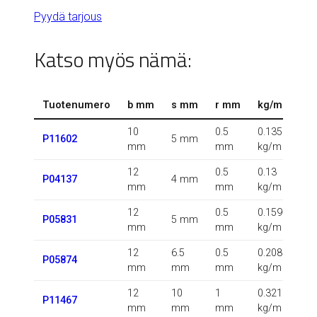
Pyydä tarjous
Katso myös nämä:
Tuotenumero
b mm
s mm
r mm
kg/m
10
0.5
0.135
P11602
5 mm
mm
mm
kg/m
12
0.5
0.13
P04137
4 mm
mm
mm
kg/m
12
0.5
0.159
P05831
5 mm
mm
mm
kg/m
12
6.5
0.5
0.208
P05874
mm
mm
mm
kg/m
12
10
1
0.321
P11467
mm
mm
mm
kg/m