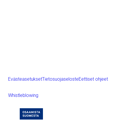
Purso yrityksenä
LinkedIn
Instagram
Facebook
YouTube
Evästeasetukset
Tietosuojaseloste
Eettiset ohjeet
Whistleblowing