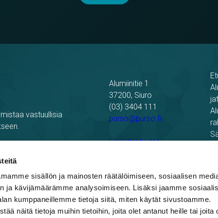
Et
Alumiinitie 1
Al
37200, Siuro
ja
(03) 3404 111
Al
mistaa vastuullisia
purso@purso.fi
ra
kseen.
Sä
Laskutustiedot
Re
Pu
teitä
mamme sisällön ja mainosten räätälöimiseen, sosiaalisen medi
n ja kävijämäärämme analysoimiseen. Lisäksi jaamme sosiaali
alan kumppaneillemme tietoja siitä, miten käytät sivustoamme.
näitä tietoja muihin tietoihin, joita olet antanut heille tai joita 