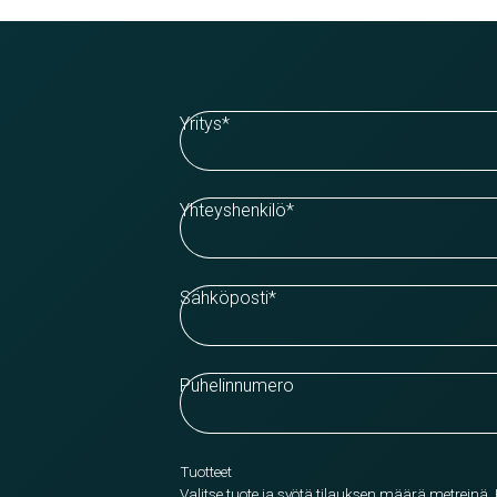
Yritys
*
Yhteyshenkilö
*
Sähköposti
*
Puhelinnumero
Tuotteet
Valitse tuote ja syötä tilauksen määrä metreinä.