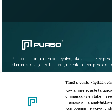
Purso on suomalainen perheyritys, joka suunnittelee ja val
alumiiniratkaisuja teollisuuteen, rakentamiseen ja valaistu
Tämä sivusto käyttää eväs
Käytämme evästeitä tarjoa
ominaisuuksien tukemisee
mainosalan ja analytiikka-
Kumppanimme voivat yhdistää 