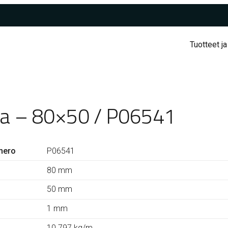
Tuotteet ja
ta – 80×50 / P06541
mero
P06541
80 mm
50 mm
1 mm
10.797 kg/m