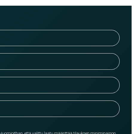
 Huomioithan, että valittu laatu määrittää tilauksen minimipainon.