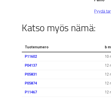
Pyydä tar
Katso myös nämä:
Tuotenumero
b 
P11602
10
P04137
12
P05831
12
P05874
12
P11467
12