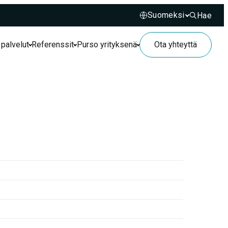
Hae
Hae sivusto
 palvelut
Referenssit
Purso yrityksenä
Ota yhteyttä