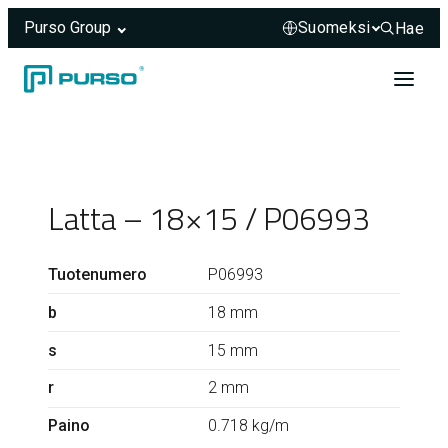
Purso Group
Hae
Hae sivus
Siirry sisältöön
Header rendered server-side.
Latta – 18×15 / P06993
Tuotenumero
P06993
b
18 mm
s
15 mm
r
2 mm
Paino
0.718 kg/m