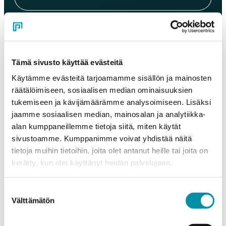
Sähköposti
*
Tämä sivusto käyttää evästeitä
Puhelinnumero
Käytämme evästeitä tarjoamamme sisällön ja mainosten
räätälöimiseen, sosiaalisen median ominaisuuksien
tukemiseen ja kävijämäärämme analysoimiseen. Lisäksi
Tuotteet
jaamme sosiaalisen median, mainosalan ja analytiikka-
Valitse tuote ja syötä tilauksen määrä metreinä. Huomioithan, että
alan kumppaneillemme tietoja siitä, miten käytät
valittu laatu määrittää tilauksen minimipainon.
sivustoamme. Kumppanimme voivat yhdistää näitä
Tuote
*
tietoja muihin tietoihin, joita olet antanut heille tai joita on
kerätty, kun olet käyttänyt heidän palvelujaan.
Suostumuksen
Määrä (m)
Välttämätön
valinta