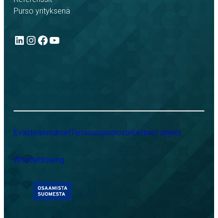
Purso yrityksenä
LinkedIn
Instagram
Facebook
YouTube
Evästeasetukset
Tietosuojaseloste
Eettiset ohjeet
Whistleblowing