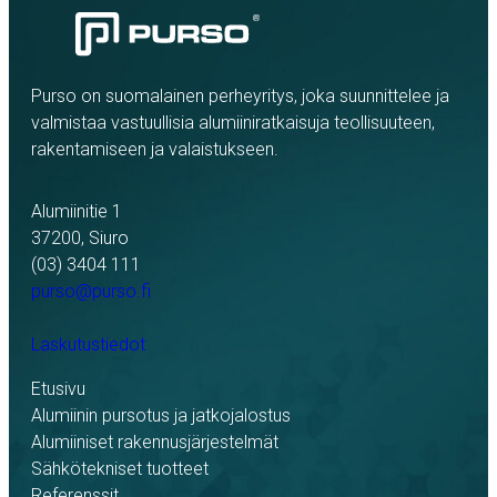
Purso on suomalainen perheyritys, joka suunnittelee ja
valmistaa vastuullisia alumiiniratkaisuja teollisuuteen,
rakentamiseen ja valaistukseen.
Alumiinitie 1
37200, Siuro
(03) 3404 111
purso@purso.fi
Laskutustiedot
Etusivu
Alumiinin pursotus ja jatkojalostus
Alumiiniset rakennusjärjestelmät
Sähkötekniset tuotteet
Referenssit