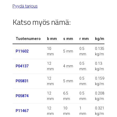
Pyydä tarjous
Katso myös nämä:
Tuotenumero
b mm
s mm
r mm
kg/m
10
0.5
0.135
P11602
5 mm
mm
mm
kg/m
12
0.5
0.13
P04137
4 mm
mm
mm
kg/m
12
0.5
0.159
P05831
5 mm
mm
mm
kg/m
12
6.5
0.5
0.208
P05874
mm
mm
mm
kg/m
12
10
1
0.321
P11467
mm
mm
mm
kg/m