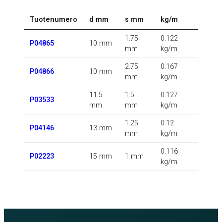
Tuotenumero
d mm
s mm
kg/m
1.75
0.122
P04865
10 mm
mm
kg/m
2.75
0.167
P04866
10 mm
mm
kg/m
11.5
1.5
0.127
P03533
mm
mm
kg/m
1.25
0.12
P04146
13 mm
mm
kg/m
0.116
P02223
15 mm
1 mm
kg/m