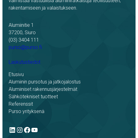
valmistaa vastuullisia alumiiniratkaisuja teollisuuteen,
rakentamiseen ja valaistukseen.
Alumiinitie 1
37200, Siuro
(03) 3404 111
purso@purso.fi
Laskutustiedot
Etusivu
Alumiinin pursotus ja jatkojalostus
Alumiiniset rakennusjärjestelmät
Sähkötekniset tuotteet
Referenssit
Purso yrityksenä
LinkedIn
Instagram
Facebook
YouTube