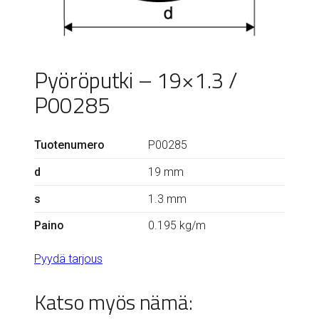
Pyöröputki – 19×1.3 /
P00285
Tuotenumero
P00285
d
19 mm
s
1.3 mm
Paino
0.195 kg/m
Pyydä tarjous
Katso myös nämä: