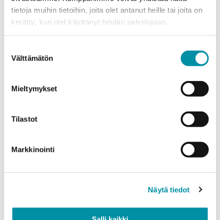
tietoja muihin tietoihin, joita olet antanut heille tai joita on
Puhelinnumero
kerätty, kun olet käyttänyt heidän palvelujaan.
Suostumuksen
Tuotteet
Välttämätön
valinta
Valitse tuote ja syötä tilauksen määrä metreinä. Huomioithan, että
valittu laatu määrittää tilauksen minimipainon.
Mieltymykset
Tuote
*
Tilastot
Määrä (m)
Markkinointi
Näytä tiedot
Paino (kg)
Salli kaikki