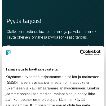
Pyydä tarjous!
Oletko kiinnostunut tuotteistamme ja palveluistamme?
Täytä oheinen lomake ja pyydä rohkeasti tarjous.
Olemme sinuun yhteydessä mahdollisimman pian!
Yritys
*
Tämä sivusto käyttää evästeitä
Yhteyshenkilö
*
Käytämme evästeitä tarjoamamme sisällön ja mainosten
räätälöimiseen, sosiaalisen median ominaisuuksien
tukemiseen ja kävijämäärämme analysoimiseen. Lisäksi
Sähköposti
*
jaamme sosiaalisen median, mainosalan ja analytiikka-
alan kumppaneillemme tietoja siitä, miten käytät
sivustoamme. Kumppanimme voivat yhdistää näitä