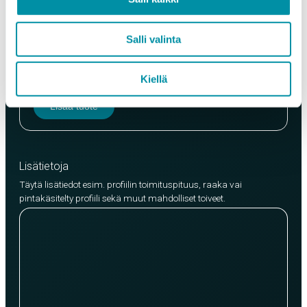
Laatu
Salli valinta
EN AW-6063 (min. 250kg)
EN AW-6082 (min. 500kg)
Kiellä
Lisää tuote
Lisätietoja
Täytä lisätiedot esim. profiilin toimituspituus, raaka vai
pintakäsitelty profiili sekä muut mahdolliset toiveet.