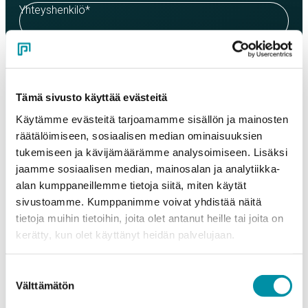
Yhteyshenkilö
*
Sähköposti
*
Tämä sivusto käyttää evästeitä
Puhelinnumero
Käytämme evästeitä tarjoamamme sisällön ja mainosten
räätälöimiseen, sosiaalisen median ominaisuuksien
tukemiseen ja kävijämäärämme analysoimiseen. Lisäksi
jaamme sosiaalisen median, mainosalan ja analytiikka-
Tuotteet
alan kumppaneillemme tietoja siitä, miten käytät
Valitse tuote ja syötä tilauksen määrä metreinä. Huomioithan, että
valittu laatu määrittää tilauksen minimipainon.
sivustoamme. Kumppanimme voivat yhdistää näitä
tietoja muihin tietoihin, joita olet antanut heille tai joita on
Tuote
*
kerätty, kun olet käyttänyt heidän palvelujaan.
Suostumuksen
Välttämätön
valinta
Määrä (m)