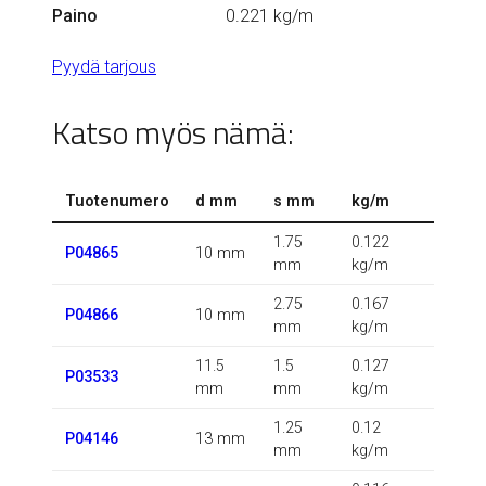
Paino
0.221 kg/m
Pyydä tarjous
Katso myös nämä:
Tuotenumero
d mm
s mm
kg/m
1.75
0.122
P04865
10 mm
mm
kg/m
2.75
0.167
P04866
10 mm
mm
kg/m
11.5
1.5
0.127
P03533
mm
mm
kg/m
1.25
0.12
P04146
13 mm
mm
kg/m