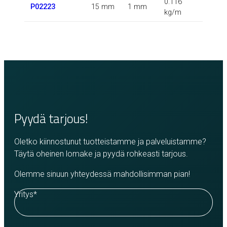
0.116
P02223
15 mm
1 mm
kg/m
Pyydä tarjous!
Oletko kiinnostunut tuotteistamme ja palveluistamme?
Täytä oheinen lomake ja pyydä rohkeasti tarjous.
Olemme sinuun yhteydessä mahdollisimman pian!
Yritys
*