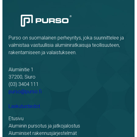
Purso on suomalainen perheyritys, joka suunnittelee ja
valmistaa vastuullisia alumiiniratkaisuja teollisuuteen,
rakentamiseen ja valaistukseen.
Alumiinitie 1
37200, Siuro
(03) 3404 111
purso@purso.fi
Laskutustiedot
Etusivu
Alumiinin pursotus ja jatkojalostus
Alumiiniset rakennusjärjestelmät