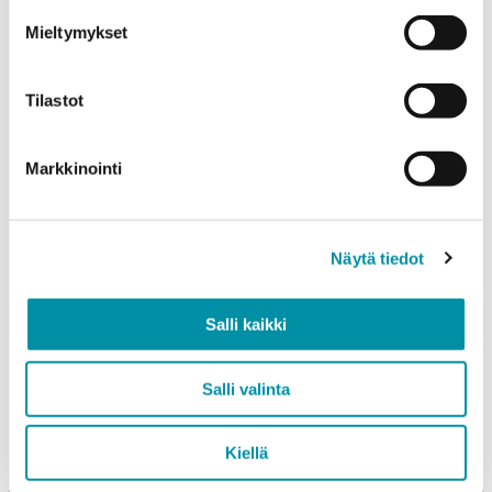
Mieltymykset
Paino (kg)
Tilastot
Markkinointi
Laatu
EN AW-6063 (min. 250kg)
Näytä tiedot
EN AW-6082 (min. 500kg)
Salli kaikki
Lisää tuote
Salli valinta
Lisätietoja
Kiellä
Täytä lisätiedot esim. profiilin toimituspituus, raaka vai
pintakäsitelty profiili sekä muut mahdolliset toiveet.