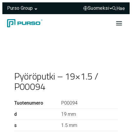
Purso Group
Hae
Hae sivus
Siirry sisältöön
Header rendered server-side.
Pyöröputki – 19×1.5 /
P00094
Tuotenumero
P00094
d
19 mm
s
1.5 mm