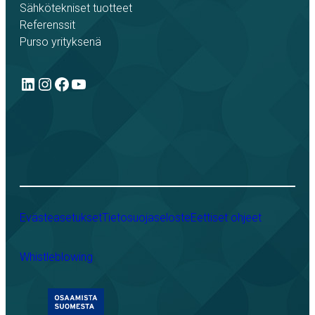
Sähkötekniset tuotteet
Referenssit
Purso yrityksenä
LinkedIn
Instagram
Facebook
YouTube
Evästeasetukset
Tietosuojaseloste
Eettiset ohjeet
Whistleblowing